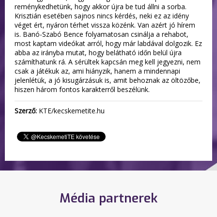
reménykedhetünk, hogy akkor újra be tud állni a sorba.
Krisztián esetében sajnos nincs kérdés, neki ez az idény
véget ért, nyáron térhet vissza közénk. Van azért jó hírem
is. Banó-Szabó Bence folyamatosan csinálja a rehabot,
most kaptam videókat arról, hogy már labdával dolgozik. Ez
abba az irányba mutat, hogy belátható időn belül újra
számíthatunk rá. A sérültek kapcsán meg kell jegyezni, nem
csak a játékuk az, ami hiányzik, hanem a mindennapi
jelenlétük, a jó kisugárzásuk is, amit behoznak az öltözőbe,
hiszen három fontos karakterről beszélünk.
Szerző:
KTE/kecskemetite.hu
Média partnerek