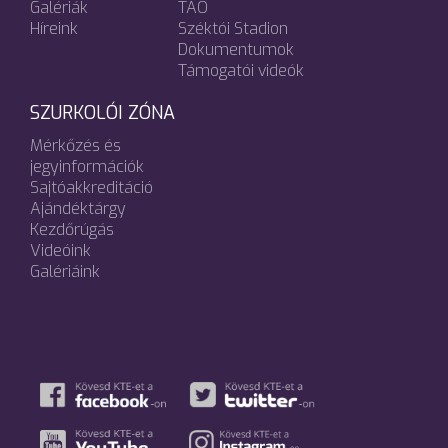
Galériák
TAO
Híreink
Széktói Stadion
Dokumentumok
Támogatói videók
SZURKOLÓI ZÓNA
Mérkőzés és
jegyinformációk
Sajtóakkreditáció
Ajándéktárgy
Kezdőrúgás
Videóink
Galériáink