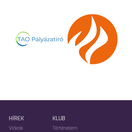
HÍREK
KLUB
Videók
Történelem