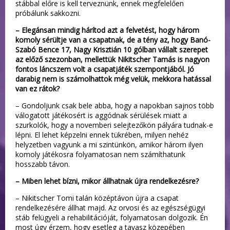
stábbal előre is kell terveznünk, ennek megfelelően
próbálunk sakkozni.
– Elegánsan mindig hárítod azt a felvetést, hogy három
komoly sérültje van a csapatnak, de a tény az, hogy Banó-
Szabó Bence 17, Nagy Krisztián 10 gólban vállalt szerepet
az előző szezonban, mellettük Nikitscher Tamás is nagyon
fontos láncszem volt a csapatjáték szempontjából. Jó
darabig nem is számolhattok még velük, mekkora hatással
van ez rátok?
– Gondoljunk csak bele abba, hogy a napokban sajnos több
válogatott játékosért is aggódnak sérülések miatt a
szurkolók, hogy a novemberi selejtezőkön pályára tudnak-e
lépni. El lehet képzelni ennek tükrében, milyen nehéz
helyzetben vagyunk a mi szintünkön, amikor három ilyen
komoly játékosra folyamatosan nem számíthatunk
hosszabb távon.
– Miben lehet bízni, mikor állhatnak újra rendelkezésre?
– Nikitscher Tomi talán középtávon újra a csapat
rendelkezésére állhat majd. Az orvosi és az egészségügyi
stáb felügyeli a rehabilitációját, folyamatosan dolgozik. Én
most úgy érzem, hogy esetleg a tavasz közepében