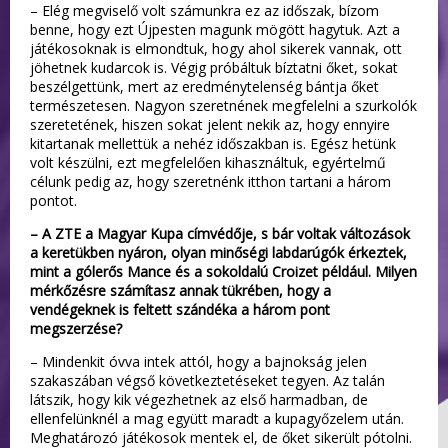
– Elég megviselő volt számunkra ez az időszak, bízom
benne, hogy ezt Újpesten magunk mögött hagytuk. Azt a
játékosoknak is elmondtuk, hogy ahol sikerek vannak, ott
jöhetnek kudarcok is. Végig próbáltuk bíztatni őket, sokat
beszélgettünk, mert az eredménytelenség bántja őket
természetesen. Nagyon szeretnének megfelelni a szurkolók
szeretetének, hiszen sokat jelent nekik az, hogy ennyire
kitartanak mellettük a nehéz időszakban is. Egész hetünk
volt készülni, ezt megfelelően kihasználtuk, egyértelmű
célunk pedig az, hogy szeretnénk itthon tartani a három
pontot.
– A ZTE a Magyar Kupa címvédője, s bár voltak változások
a keretükben nyáron, olyan minőségi labdarúgók érkeztek,
mint a gólerős Mance és a sokoldalú Croizet például. Milyen
mérkőzésre számítasz annak tükrében, hogy a
vendégeknek is feltett szándéka a három pont
megszerzése?
– Mindenkit óvva intek attól, hogy a bajnokság jelen
szakaszában végső következtetéseket tegyen. Az talán
látszik, hogy kik végezhetnek az első harmadban, de
ellenfelünknél a mag együtt maradt a kupagyőzelem után.
Meghatározó játékosok mentek el, de őket sikerült pótolni.