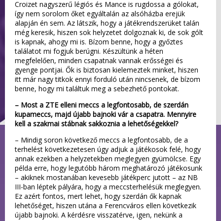
Croizet nagyszerű légiós és Mance is rugdossa a gólokat,
így nem sorolom őket egyáltalán az alsóházba erejük
alapján én sem. Az látszik, hogy a játékrendszerüket talán
még keresik, hiszen sok helyzetet dolgoznak ki, de sok gólt
is kapnak, ahogy mi is. Bízom benne, hogy a győztes
találatot mi fogjuk berúgni. Készültünk a héten
megfelelően, minden csapatnak vannak erősségei és
gyenge pontjai. Ők is biztosan kielemeztek minket, hiszen
itt már nagy titkok ennyi forduló után nincsenek, de bízom
benne, hogy mi találtuk meg a sebezhető pontokat.
– Most a ZTE elleni meccs a legfontosabb, de szerdán
kupameccs, majd újabb bajnoki vár a csapatra. Mennyire
kell a szakmai stábnak sakkoznia a lehetőségekkel?
– Mindig soron következő meccs a legfontosabb, de a
terhelést következetesen úgy adjuk a játékosok felé, hogy
annak ezekben a helyzetekben meglegyen gyümölcse. Egy
példa erre, hogy legutóbb három meghatározó játékosunk
– akiknek mostanában kevesebb játékperc jutott – az NB
III-ban léptek pályára, hogy a meccsterhelésük meglegyen.
Ez azért fontos, mert lehet, hogy szerdán ők kapnak
lehetőséget, hiszen utána a Ferencváros ellen következik
újabb bajnoki. A kérdésre visszatérve, igen, nekünk a