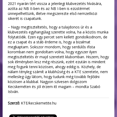
2021 nyarán tért vissza a jelenlegi klubvezetés hívására,
azóta az NB II-ben és az NB I-ben is ezüstérmet
ünnepelhettünk, illetve megszerezte első nemzetközi
sikerét is csapatunk.
– Nagy megtiszteltetés, hogy a tulajdonos úr és a
klubvezetés egyhangúlag szerette volna, ha a közös munka
folytatódik. Ezen egy percet sem kellett gondolkodnom, de
ez a csapat és a stáb érdeme is, hogy a bizalmat
megkaptam. Sokszor mondom, hogy serdülős ifista
koromban nem gondoltam volna, hogy egyszer ilyen
megtiszteltetés ér majd szeretett klubomban. Hiszem, hogy
sok élményben lesz még részünk, ezért ezután is mindent
meg fogunk tenni közösen, ahogy eddig is. Közhely, de
nálam tényleg számít a klubhűség és a KTE szeretete, nem
mellesleg úgy látom, hogy tudunk még tovább fejlődni
közösen a klubbal. Nagyon szívesen dolgozom
Kecskeméten és jól érzem itt magam – mondta Szabó
István.
Szerző:
KTE/kecskemetite.hu