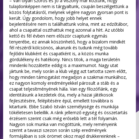
– Van olyan szoros és jó a viszony már köztünk, hogy
tulajdonképpen nem is tárgyaltunk, csupán beszélgettünk a
közös folytatásról, melynek végére nagyon gyorsan pont is
került. Úgy gondolom, hogy jobb helyet ennek
bejelentésére nem is találhattunk volna, mint az edzőtábor,
ahol a csapattal oszthattuk meg azonnal a hírt. Az utóbbi
kettő és fél évben nem először csaptunk egymás
tenyerébe, ez annak köszönhető, hogy a bizalom mindkét
fél részéről kölcsönös, akarunk és tudunk még tovább
fejlődni klubként és csapatként is, a közös munka
gördülékeny és hatékony. Nincs titok, a maga területén
mindenki hozzátette eddig is a maximumot. Nagy utat
jártunk be, mely során a klub végig azt tartotta szem előtt,
hogy minden támogatást megadjon a szakmai munkához,
ez nagyon komoly eredményekkel párosult a stáb és a
csapat teljesítményének hála. Van egy filozófiánk, egy
identitásunk a kezdetek óta, mely a hazai játékosok
fejlesztésére, felépítésére épül, emellett továbbra is
kitartunk. Ebbe Szabó István személyisége és munkája
tökéletesen beleillik. A ránk jellemző egység és összetartás
érzésem szerint csak még erősebb lett a tél folyamán.
Nagyon sok munka van mögöttünk, mely reményeink
szerint a tavaszi szezon során szép eredmények
formájában is sok örömet okoz majd drukkereinknek –