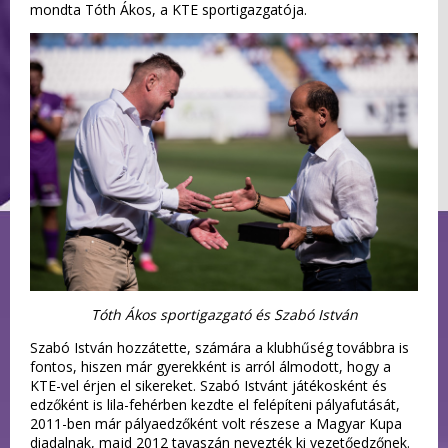
mondta Tóth Ákos, a KTE sportigazgatója.
Tóth Ákos sportigazgató és Szabó István
Szabó István hozzátette, számára a klubhűség továbbra is
fontos, hiszen már gyerekként is arról álmodott, hogy a
KTE-vel érjen el sikereket. Szabó Istvánt játékosként és
edzőként is lila-fehérben kezdte el felépíteni pályafutását,
2011-ben már pályaedzőként volt részese a Magyar Kupa
diadalnak, majd 2012 tavaszán nevezték ki vezetőedzőnek.