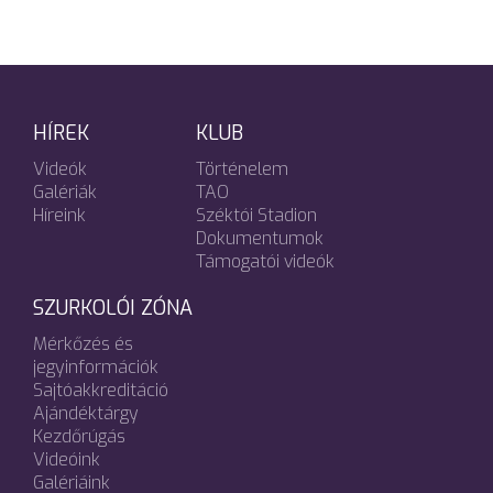
HÍREK
KLUB
Videók
Történelem
Galériák
TAO
Híreink
Széktói Stadion
Dokumentumok
Támogatói videók
SZURKOLÓI ZÓNA
Mérkőzés és
jegyinformációk
Sajtóakkreditáció
Ajándéktárgy
Kezdőrúgás
Videóink
Galériáink