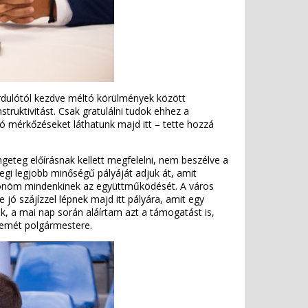
ordulótól kezdve méltó körülmények között
truktivitást. Csak gratulálni tudok ehhez a
ó mérkőzéseket láthatunk majd itt – tette hozzá
engeteg előírásnak kellett megfelelni, nem beszélve a
egi legjobb minőségű pályáját adjuk át, amit
öszönöm mindenkinek az együttműködését. A város
 jó szájízzel lépnek majd itt pályára, amit egy
nk, a mai nap során aláírtam azt a támogatást is,
skemét polgármestere.