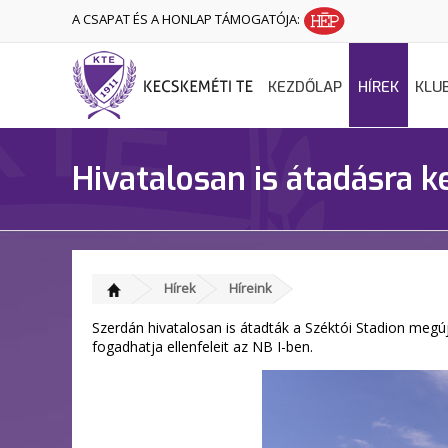
A CSAPAT ÉS A HONLAP TÁMOGATÓJA:
KEZDŐLAP
HÍREK
KLU
Hivatalosan is átadásra ke
Hírek
Híreink
Szerdán hivatalosan is átadták a Széktói Stadion megú
fogadhatja ellenfeleit az NB I-ben.