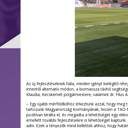
Az új fejlesztéseknek hála, minden igényt kielégítő réteg
innentől alternatív módon, a biomassza távhő segítsé
Klaudia, Kecskemét polgármestere, valamint dr. Filus A
– Egy újabb mérföldkőhöz érkeztünk azzal, hogy meg t
tartozunk Magyarország Kormányának, hiszen a TAO-for
pozitívan bírálta el, és megadta a lehetőséget egy ek
emellett további fejlesztésekre is lehetőséget kaptun
adni. Ezek a tényezők mind kellettek ahhoz, hogy határi