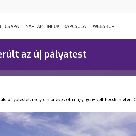
B
CSAPAT
NAPTÁR
INFÓK
KAPCSOLAT
WEBSHOP
rült az új pályatest
juló pályatestét, melyre már évek óta nagy igény volt Kecskeméten. 