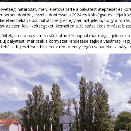
övetségi határozat, mely lehetővé tette a pályatest átépítését és ko
berben döntött, ezzel a döntéssel a 2024-es költségvetés céljai között
keretein belül valósulhatott meg, ez egyben azt jelenti, hogy a forrás
t az ezen felüli költségeket, kiemelten a 30 százalékos önrészt bizto
dődtek, utolsó hazai meccsünk után két nappal már meg is jelentek 
 az új pályatest, már csak a környezet rendezése zajlik a vasárnapi raj
 tehát a fejlesztésre, hiszen extrém mennyiségű csapadékot a pálya