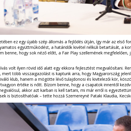
ében ez egy újabb szép állomás a fejlődés útján, így már az első f
amatos együttműködést, a határidők kivétel nélküli betartását, a kons
m benne, hogy sok néző előtt, a Fair Play szellemének megfelelően, j
vás volt ilyen rövid idő alatt egy ekkora fejlesztést megvalósítani. R
, mert több visszaigazolást is kaptunk arra, hogy Magyarország jelenl
kiváló klub, hanem a mögötte lévő tulajdonosi és kivitelezői kör, k
rtvagyon értéke is nőtt. Bízom benne, hogy a csapatok innentől kezdve
valósul, akkor azt karban is kell tartani, mi már erről is egyeztettü
ések is biztosíthatóak – tette hozzá Szemereyné Pataki Klaudia, Kec