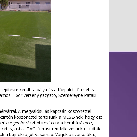
lepítésre került, a pálya és a főépület fűtését is
 Vámos Tibor versenyigazgató, Szemereyné Pataki
hérvárral. A megvalósulás kapcsán köszönettel
Szintén köszönettel tartozunk a MLSZ-nek, hogy ezt
 szükséges önrészt biztosította a beruházáshoz,
ket is, akik a TAO-forrást rendelkezésünkre tudták
djük a bajnokságot vasárnap. Várjuk a szurkolókat,