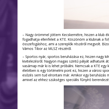
– Nagy örömmel jöttem Kecskemétre, hiszen a klub élet
fogadhatja ellenfeleit a KTE. Köszönöm a klubnak a foly
összefogáshoz, ami a szereplők részéről megvolt. Bízo
Vámos Tibor az MLSZ részéről.
– Sportos nyár, sportos beruházása ez, hiszen nagy kihí
kivitelezésről. Nagyon magas szintű pályát adhatunk át
vasárnap már ki is lehet próbálni. Nemcsak a KTE egy 
életében is egy történelmi pont ez, hiszen a városi spo
esőzés sem tud elrontani már. Amikor egy beruházás meg
amivel az ehhez szükséges speciális fűnyíró berendez