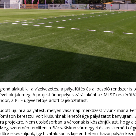
rend alakult ki, a vízelvezetés, a pályafűtés és a locsoló rendszer is te
gével oldják meg. A projekt ünnepélyes zárásaként az MLSZ részéről
ndor, a KTE ügyvezetője adott tájékoztatást.
udott újulni a pályatest, melyen vasárnap mérkőzést vívunk már a Fe
ráson keresztül volt klubunknak lehetősége pályázatot benyújtani. 
kora projektre. Nem utolsósorban a városnak is köszönjük azt, hogy a
k. Meg szeretném említeni a Bács-Kiskun vármegyei és kecskeméti cége
dőre elkészüljünk, így hivatalosan is kijelenthetem: hazai pályán kez