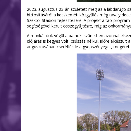
2023. augusztus 23-án született meg az a labdarúgó sz
biztosításáról a kecskeméti közgyűlés még tavaly decem
Széktói Stadion fejlesztésére. A projekt a tao-program 
segítségével került összegyűjtésre, míg az önkormányza
A munkálatok végül a bajnoki szünetben azonnal elkez
időjárás is kegyes volt, csúszás nélkül, időre elkészült
augusztusában cserélték le a gyepszőnyeget, megérett