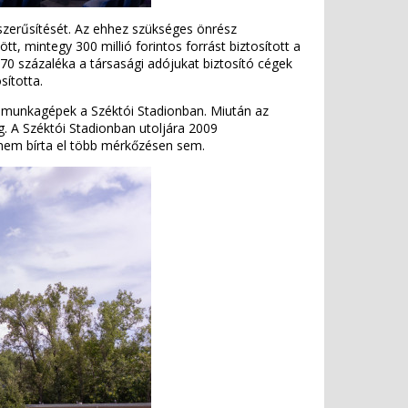
rszerűsítését. Az ehhez szükséges önrész
, mintegy 300 millió forintos forrást biztosított a
 70 százaléka a társasági adójukat biztosító cégek
sította.
a munkagépek a Széktói Stadionban. Miután az
tig. A Széktói Stadionban utoljára 2009
 nem bírta el több mérkőzésen sem.