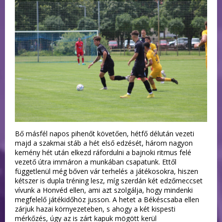
Bő másfél napos pihenőt követően, hétfő délután vezeti
majd a szakmai stáb a hét első edzését, három nagyon
kemény hét után elkezd ráfordulni a bajnoki ritmus felé
vezető útra immáron a munkában csapatunk. Ettől
függetlenül még bőven vár terhelés a játékosokra, hiszen
kétszer is dupla tréning lesz, míg szerdán két edzőmeccset
vívunk a Honvéd ellen, ami azt szolgálja, hogy mindenki
megfelelő játékidőhöz jusson. A hetet a Békéscsaba ellen
zárjuk hazai környezeteben, s ahogy a két kispesti
mérkőzés, úgy az is zárt kapuk mögött kerül