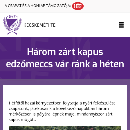
A CSAPAT ÉS A HONLAP TÁMOGATÓJA:
Három zárt kapus
edzőmeccs vár ránk a héten
Hétfőtől hazai környezetben folytatja a nyári felkészülést
csapatunk, játékosaink a következő napokban három
mérkőzésen is pályára lépnek majd, mindannyiszor zárt
kapuk mögött.