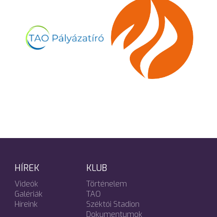
HÍREK
KLUB
Videók
Történelem
Galériák
TAO
Híreink
Széktói Stadion
Dokumentumok