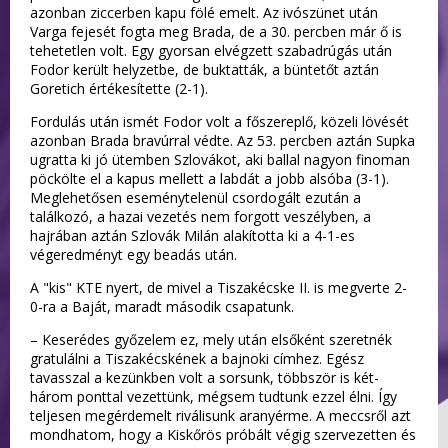
azonban ziccerben kapu fölé emelt. Az ivószünet után
Varga fejesét fogta meg Brada, de a 30. percben már ő is
tehetetlen volt. Egy gyorsan elvégzett szabadrúgás után
Fodor került helyzetbe, de buktatták, a büntetőt aztán
Goretich értékesítette (2-1).
Fordulás után ismét Fodor volt a főszereplő, közeli lövését
azonban Brada bravúrral védte. Az 53. percben aztán Supka
ugratta ki jó ütemben Szlovákot, aki ballal nagyon finoman
pöckölte el a kapus mellett a labdát a jobb alsóba (3-1).
Meglehetősen eseménytelenül csordogált ezután a
találkozó, a hazai vezetés nem forgott veszélyben, a
hajrában aztán Szlovák Milán alakította ki a 4-1-es
végeredményt egy beadás után.
A "kis" KTE nyert, de mivel a Tiszakécske II. is megverte 2-
0-ra a Baját, maradt második csapatunk.
– Keserédes győzelem ez, mely után elsőként szeretnék
gratulálni a Tiszakécskének a bajnoki címhez. Egész
tavasszal a kezünkben volt a sorsunk, többször is két-
három ponttal vezettünk, mégsem tudtunk ezzel élni. Így
teljesen megérdemelt riválisunk aranyérme. A meccsről azt
mondhatom, hogy a Kiskőrös próbált végig szervezetten és