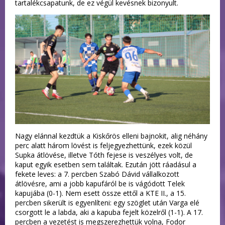
tartalékcsapatunk, de ez végül kevésnek bizonyult.
Nagy elánnal kezdtük a Kiskőrös elleni bajnokit, alig néhány
perc alatt három lövést is feljegyezhettünk, ezek közül
Supka átlövése, illetve Tóth fejese is veszélyes volt, de
kaput egyik esetben sem találtak. Ezután jött ráadásul a
fekete leves: a 7. percben Szabó Dávid vállalkozott
átlövésre, ami a jobb kapufáról be is vágódott Telek
kapujába (0-1). Nem esett össze ettől a KTE II., a 15.
percben sikerült is egyenlíteni: egy szöglet után Varga elé
csorgott le a labda, aki a kapuba fejelt közelről (1-1). A 17.
percben a vezetést is megszerezhettük volna, Fodor