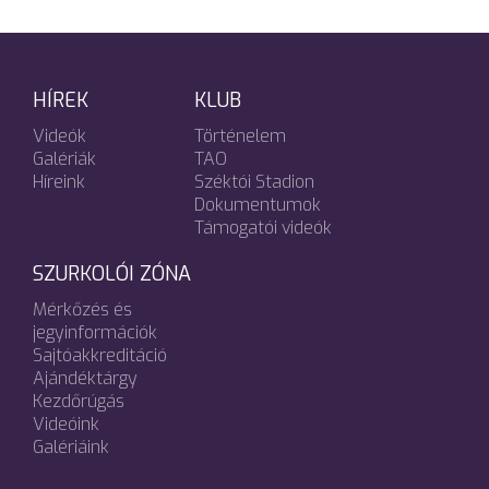
HÍREK
KLUB
Videók
Történelem
Galériák
TAO
Híreink
Széktói Stadion
Dokumentumok
Támogatói videók
SZURKOLÓI ZÓNA
Mérkőzés és
jegyinformációk
Sajtóakkreditáció
Ajándéktárgy
Kezdőrúgás
Videóink
Galériáink