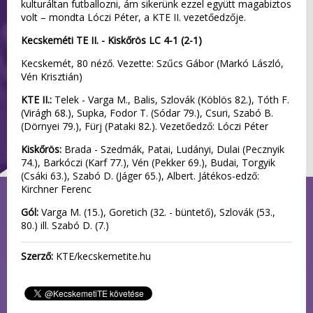
kulturáltan futballozni, ám sikerünk ezzel együtt magabiztos
volt – mondta Lóczi Péter, a KTE II. vezetőedzője.
Kecskeméti TE II. - Kiskőrös LC 4-1 (2-1)
Kecskemét, 80 néző. Vezette: Szűcs Gábor (Markó László,
Vén Krisztián)
KTE II.:
Telek - Varga M., Balis, Szlovák (Köblös 82.), Tóth F.
(Virágh 68.), Supka, Fodor T. (Sódar 79.), Csuri, Szabó B.
(Dörnyei 79.), Fürj (Pataki 82.). Vezetőedző: Lóczi Péter
Kiskőrös:
Brada - Szedmák, Patai, Ludányi, Dulai (Pecznyik
74.), Barkóczi (Karf 77.), Vén (Pekker 69.), Budai, Torgyik
(Csáki 63.), Szabó D. (Jáger 65.), Albert. Játékos-edző:
Kirchner Ferenc
Gól:
Varga M. (15.), Goretich (32. - büntető), Szlovák (53.,
80.) ill. Szabó D. (7.)
Szerző:
KTE/kecskemetite.hu