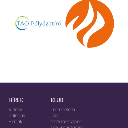
HÍREK
KLUB
Videók
Történelem
Galériák
TAO
Híreink
Széktói Stadion
Dokumentumok