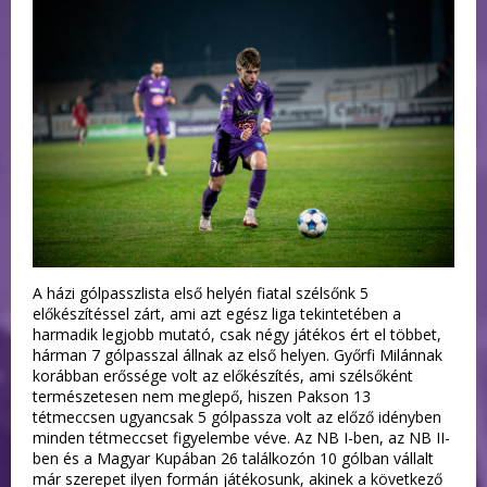
A házi gólpasszlista első helyén fiatal szélsőnk 5
előkészítéssel zárt, ami azt egész liga tekintetében a
harmadik legjobb mutató, csak négy játékos ért el többet,
hárman 7 gólpasszal állnak az első helyen. Győrfi Milánnak
korábban erőssége volt az előkészítés, ami szélsőként
természetesen nem meglepő, hiszen Pakson 13
tétmeccsen ugyancsak 5 gólpassza volt az előző idényben
minden tétmeccset figyelembe véve. Az NB I-ben, az NB II-
ben és a Magyar Kupában 26 találkozón 10 gólban vállalt
már szerepet ilyen formán játékosunk, akinek a következő