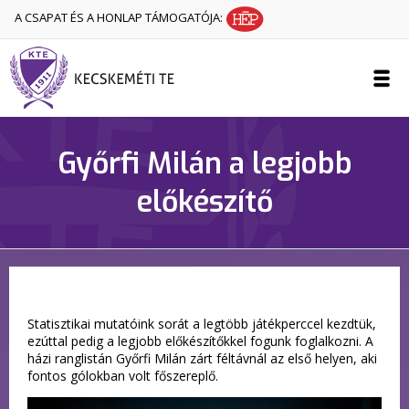
A CSAPAT ÉS A HONLAP TÁMOGATÓJA:
Győrfi Milán a legjobb
előkészítő
Statisztikai mutatóink sorát a legtöbb játékperccel kezdtük,
ezúttal pedig a legjobb előkészítőkkel fogunk foglalkozni. A
házi ranglistán Győrfi Milán zárt féltávnál az első helyen, aki
fontos gólokban volt főszereplő.