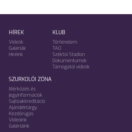
HÍREK
KLUB
Videók
Történelem
Galériák
TAO
Híreink
Széktói Stadion
Dokumentumok
Támogatói videók
SZURKOLÓI ZÓNA
Mérkőzés és
jegyinformációk
Sajtóakkreditáció
Ajándéktárgy
Kezdőrúgás
Videóink
Galériáink