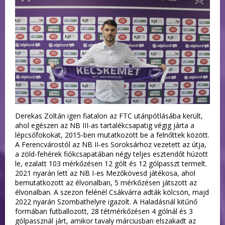
Derekas Zoltán igen fiatalon az FTC utánpótlásába került,
ahol egészen az NB III-as tartalékcsapatig végig járta a
lépcsőfokokat, 2015-ben mutatkozott be a felnőttek között.
A Ferencvárostól az NB II-es Soroksárhoz vezetett az útja,
a zöld-fehérek fiókcsapatában négy teljes esztendőt húzott
le, ezalatt 103 mérkőzésen 12 gólt és 12 gólpasszt termelt.
2021 nyarán lett az NB I-es Mezőkövesd játékosa, ahol
bemutatkozott az élvonalban, 5 mérkőzésen játszott az
élvonalban. A szezon felénél Csákvárra adták kölcsön, majd
2022 nyarán Szombathelyre igazolt. A Haladásnál kitűnő
formában futballozott, 28 tétmérkőzésen 4 gólnál és 3
gólpassznál járt, amikor tavaly márciusban elszakadt az