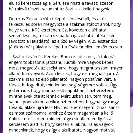
elülső keresztszalagja. Sérülése miatt a tavaszi szezon
hátralévő részét, valamint az őszt is ki kellett hagynia.
Derekas Zoltán azóta felépült sérüléséből, és a téli
felkészülés során meggyőzte a szakmai stábot arról, hogy
helye van a KTE keretében. Ezt követően aláírhatta
szerződését is, miután szabadon igazolható játékosként
távozott a Haladástól az előző év végén. A 25 esztendős
játékos már pályára is lépett a Csákvár elleni edzőmeccsen.
– Szabó István és Kerekes Barna is jól ismer, láttak már
engem többször is játszani. Tudták mire vagyok képes,
most megadták az esélyt arra, hogy megmutassam, milyen
állapotban vagyok. Azon leszek, hogy ezt megháláljam. A
szakmai stáb az első pillanattól nagyon pozitívan várt, a
társak befogadtak, mindenben segítségemre voltak. Úgy
jöttem ide, hogy már az első napokban is azt éreztem,
mintha évek óta itt lennék. Márciusban sérültem meg,
sajnos pont akkor, amikor azt éreztem, hogyha így megy
tovább, akkor újra lesz NB I-es lehetőségem. Óriási sansz
ez most számomra, amihez érzem magamban a kellő
önbizalmat is, mert mindent úgy csináltam eddig és a
sérülésem alatt is, hogy készen álljak rá. Hálás vagyok
mindenkinek, hogy ez így alakulhatott. Nagyon motivált