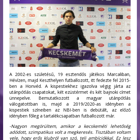
A 2002-es születésű, 19 esztendős játékos Marcaliban,
Hévízen, majd Keszthelyen futballozott, itt fedezte fel 2015-
ben a Honvéd. A kispestiekhez igazolva végig járta az
utánpótlás csapatokat, két ezüstérmet és két bajnoki címet
ünnepelve. Bemutatkozott a magyar utánpótlás
válogatottban is, majd a 2019/2020-as idényben a
kispestiek színeiben az NBI-ben is debütált, az előző
idényben főleg a tartalékcsapatban futballozott már.
-Nagyon megörültem, amikor a kecskeméti lehetőség
adódott, szimpatikus volt a megkeresés. Tisztában voltam
vele, hogy erős klubról van szó, teli ambíciókkal. Ez lesz