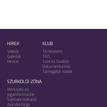
HÍREK
KLUB
Videók
Történelem
Galériák
TAO
Híreink
Széktói Stadion
Dokumentumok
Támogatói videók
SZURKOLÓI ZÓNA
Mérkőzés és
jegyinformációk
Sajtóakkreditáció
Ajándéktárgy