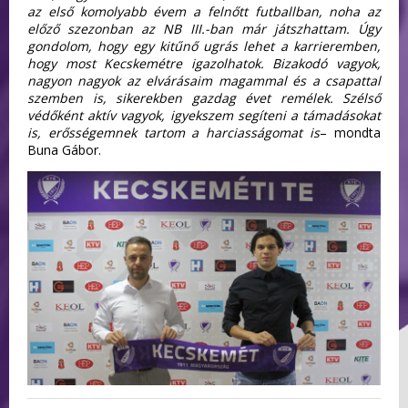
az első komolyabb évem a felnőtt futballban, noha az
előző szezonban az NB III.-ban már játszhattam. Úgy
gondolom, hogy egy kitűnő ugrás lehet a karrieremben,
hogy most Kecskemétre igazolhatok. Bizakodó vagyok,
nagyon nagyok az elvárásaim magammal és a csapattal
szemben is, sikerekben gazdag évet remélek. Szélső
védőként aktív vagyok, igyekszem segíteni a támadásokat
is, erősségemnek tartom a harciasságomat is
– mondta
Buna Gábor.