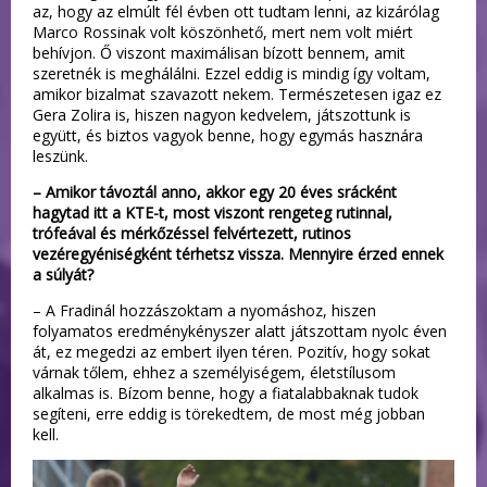
az, hogy az elmúlt fél évben ott tudtam lenni, az kizárólag
Marco Rossinak volt köszönhető, mert nem volt miért
behívjon. Ő viszont maximálisan bízott bennem, amit
szeretnék is meghálálni. Ezzel eddig is mindig így voltam,
amikor bizalmat szavazott nekem. Természetesen igaz ez
Gera Zolira is, hiszen nagyon kedvelem, játszottunk is
együtt, és biztos vagyok benne, hogy egymás hasznára
leszünk.
– Amikor távoztál anno, akkor egy 20 éves srácként
hagytad itt a KTE-t, most viszont rengeteg rutinnal,
trófeával és mérkőzéssel felvértezett, rutinos
vezéregyéniségként térhetsz vissza. Mennyire érzed ennek
a súlyát?
– A Fradinál hozzászoktam a nyomáshoz, hiszen
folyamatos eredménykényszer alatt játszottam nyolc éven
át, ez megedzi az embert ilyen téren. Pozitív, hogy sokat
várnak tőlem, ehhez a személyiségem, életstílusom
alkalmas is. Bízom benne, hogy a fiatalabbaknak tudok
segíteni, erre eddig is törekedtem, de most még jobban
kell.