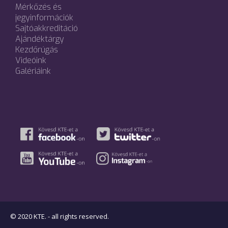
Mérkőzés és
jegyinformációk
Sajtóakkreditáció
Ajándéktárgy
Kezdőrúgás
Videóink
Galériáink
© 2020 KTE. - all rights reserved.