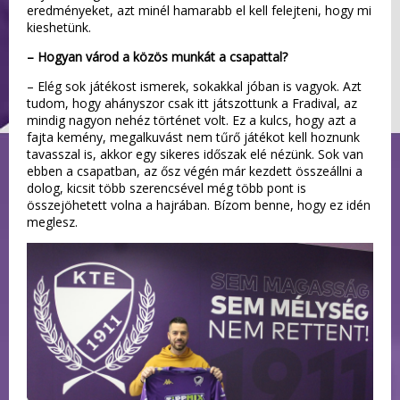
eredményeket, azt minél hamarabb el kell felejteni, hogy mi
kieshetünk.
– Hogyan várod a közös munkát a csapattal?
– Elég sok játékost ismerek, sokakkal jóban is vagyok. Azt
tudom, hogy ahányszor csak itt játszottunk a Fradival, az
mindig nagyon nehéz történet volt. Ez a kulcs, hogy azt a
fajta kemény, megalkuvást nem tűrő játékot kell hoznunk
tavasszal is, akkor egy sikeres időszak elé nézünk. Sok van
ebben a csapatban, az ősz végén már kezdett összeállni a
dolog, kicsit több szerencsével még több pont is
összejöhetett volna a hajrában. Bízom benne, hogy ez idén
meglesz.