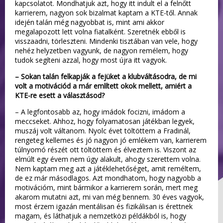
kapcsolatot. Mondhatjuk azt, hogy itt indult el a felnőtt
karrierem, nagyon sok bizalmat kaptam a KTE-től. Annak
idején talán még nagyobbat is, mint ami akkor
megalapozott lett volna fiatalként. Szeretnék ebből is
visszaadni, törleszteni. Mindenki tisztában van vele, hogy
nehéz helyzetben vagyunk, de nagyon remélem, hogy
tudok segíteni azzal, hogy most újra itt vagyok.
– Sokan talán felkapják a fejüket a klubváltásodra, de mi
volt a motivációd a már említett okok mellett, amiért a
KTE-re esett a választásod?
– A legfontosabb az, hogy imádok focizni, imádom a
meccseket. Ahhoz, hogy folyamatosan játékban legyek,
muszáj volt váltanom. Nyolc évet töltöttem a Fradinál,
rengeteg kellemes és jó nagyon jó emlékem van, karrierem
túlnyomó részét ott töltöttem és élveztem is. Viszont az
elmúlt egy évem nem úgy alakult, ahogy szerettem volna.
Nem kaptam meg azt a játéklehetőséget, amit reméltem,
de ez már másodlagos. Azt mondhatom, hogy nagyobb a
motivációm, mint bármikor a karrierem során, mert meg
akarom mutatni azt, mi van még bennem. 30 éves vagyok,
most érzem igazán mentálisan és fizikálisan is érettnek
magam, és láthatjuk a nemzetközi példákból is, hogy