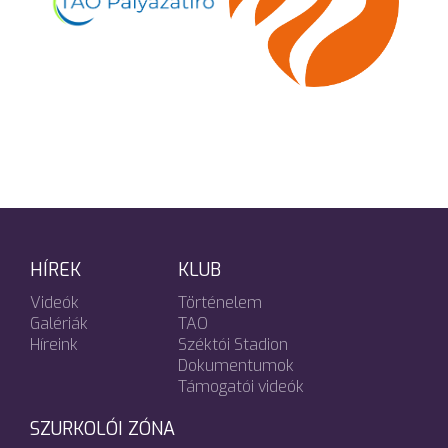
HÍREK
KLUB
Videók
Történelem
Galériák
TAO
Híreink
Széktói Stadion
Dokumentumok
Támogatói videók
SZURKOLÓI ZÓNA