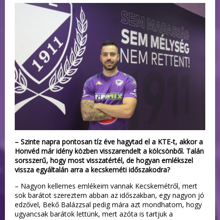
– Szinte napra pontosan tíz éve hagytad el a KTE-t, akkor a
Honvéd már idény közben visszarendelt a kölcsönből. Talán
sorsszerű, hogy most visszatértél, de hogyan emlékszel
vissza egyáltalán arra a kecskeméti időszakodra?
– Nagyon kellemes emlékeim vannak Kecskemétről, mert
sok barátot szereztem abban az időszakban, egy nagyon jó
edzővel, Bekő Balázzsal pedig mára azt mondhatom, hogy
ugyancsak barátok lettünk, mert azóta is tartjuk a