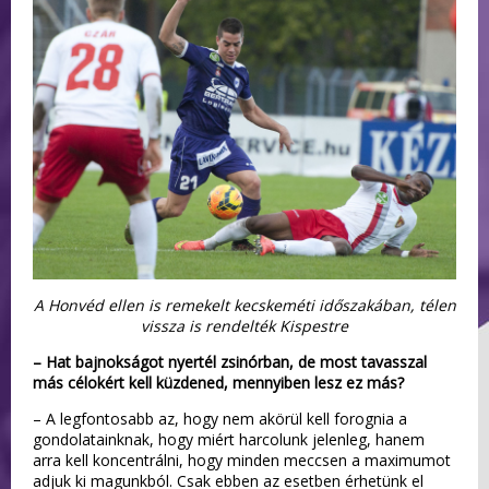
A Honvéd ellen is remekelt kecskeméti időszakában, télen
vissza is rendelték Kispestre
– Hat bajnokságot nyertél zsinórban, de most tavasszal
más célokért kell küzdened, mennyiben lesz ez más?
– A legfontosabb az, hogy nem akörül kell forognia a
gondolatainknak, hogy miért harcolunk jelenleg, hanem
arra kell koncentrálni, hogy minden meccsen a maximumot
adjuk ki magunkból. Csak ebben az esetben érhetünk el