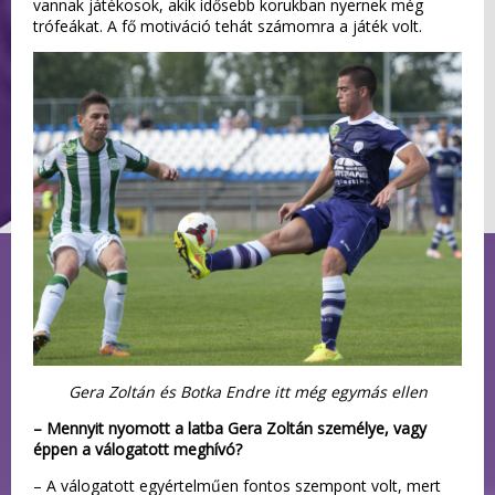
vannak játékosok, akik idősebb korukban nyernek még
trófeákat. A fő motiváció tehát számomra a játék volt.
Gera Zoltán és Botka Endre itt még egymás ellen
– Mennyit nyomott a latba Gera Zoltán személye, vagy
éppen a válogatott meghívó?
– A válogatott egyértelműen fontos szempont volt, mert