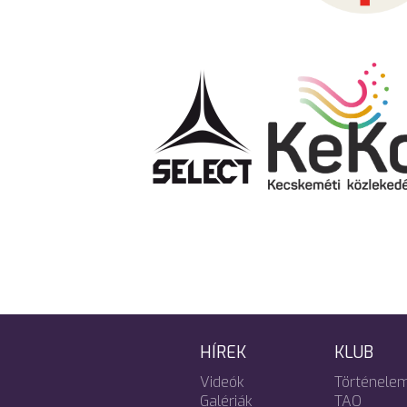
HÍREK
KLUB
Videók
Történele
Galériák
TAO