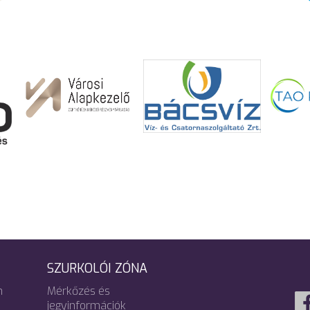
SZURKOLÓI ZÓNA
m
Mérkőzés és
jegyinformációk