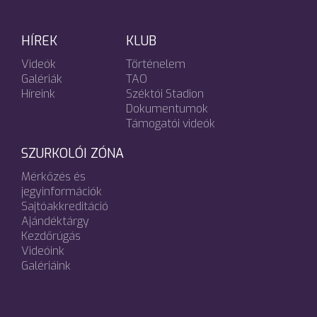
HÍREK
KLUB
Videók
Történelem
Galériák
TAO
Híreink
Széktói Stadion
Dokumentumok
Támogatói videók
SZURKOLÓI ZÓNA
Mérkőzés és
jegyinformációk
Sajtóakkreditáció
Ajándéktárgy
Kezdőrúgás
Videóink
Galériáink