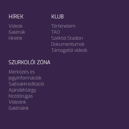
HÍREK
KLUB
Videók
Történelem
Galériák
TAO
Híreink
Széktói Stadion
Dokumentumok
Támogatói videók
SZURKOLÓI ZÓNA
Mérkőzés és
jegyinformációk
Sajtóakkreditáció
Ajándéktárgy
Kezdőrúgás
Videóink
Galériáink