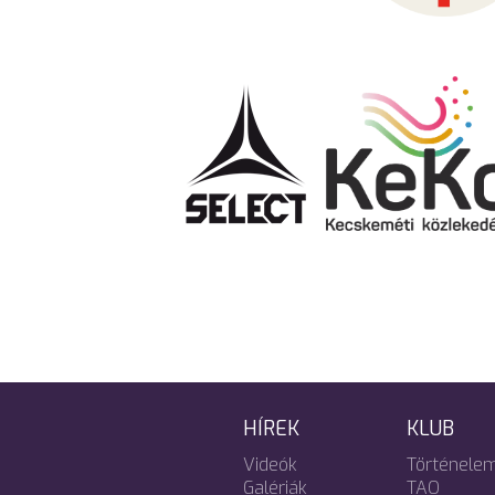
HÍREK
KLUB
Videók
Történele
Galériák
TAO