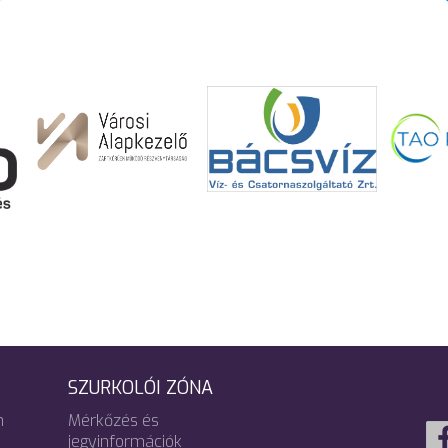
SZURKOLÓI ZÓNA
m
Mérkőzés és
jegyinformációk