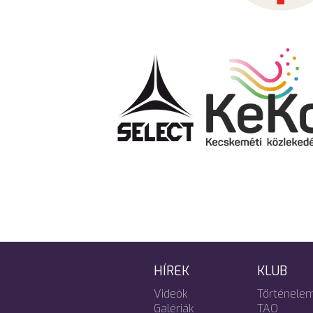
HÍREK
KLUB
Videók
Történele
Galériák
TAO