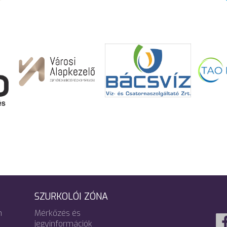
SZURKOLÓI ZÓNA
m
Mérkőzés és
jegyinformációk