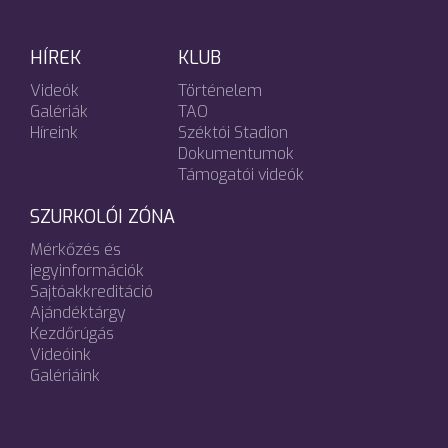
HÍREK
KLUB
Videók
Történelem
Galériák
TAO
Híreink
Széktói Stadion
Dokumentumok
Támogatói videók
SZURKOLÓI ZÓNA
Mérkőzés és
jegyinformációk
Sajtóakkreditáció
Ajándéktárgy
Kezdőrúgás
Videóink
Galériáink