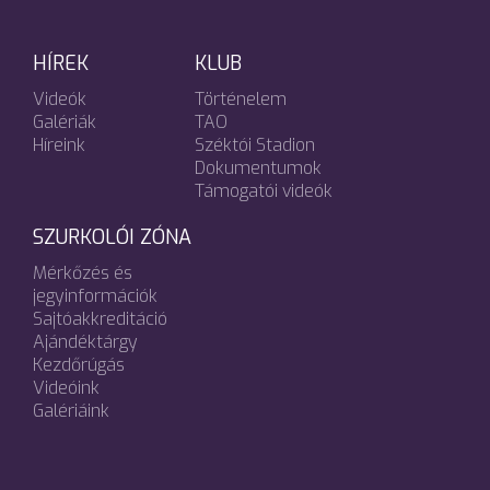
HÍREK
KLUB
Videók
Történelem
Galériák
TAO
Híreink
Széktói Stadion
Dokumentumok
Támogatói videók
SZURKOLÓI ZÓNA
Mérkőzés és
jegyinformációk
Sajtóakkreditáció
Ajándéktárgy
Kezdőrúgás
Videóink
Galériáink