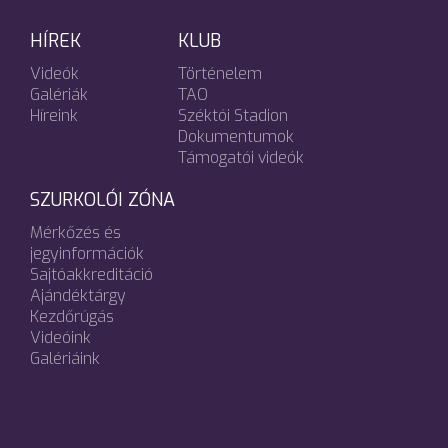
HÍREK
KLUB
Videók
Történelem
Galériák
TAO
Híreink
Széktói Stadion
Dokumentumok
Támogatói videók
SZURKOLÓI ZÓNA
Mérkőzés és
jegyinformációk
Sajtóakkreditáció
Ajándéktárgy
Kezdőrúgás
Videóink
Galériáink