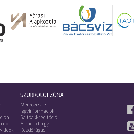
SZURKOLÓI ZÓNA
m
Mérkőzés és
jegyinformációk
adion
Sajtóakkreditáció
umok
Ajándéktárgy
videók
Kezdőrúgás