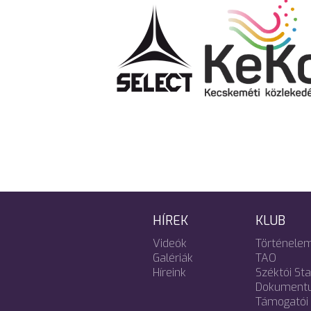
HÍREK
KLUB
Videók
Történele
Galériák
TAO
Híreink
Széktói St
Dokument
Támogatói 