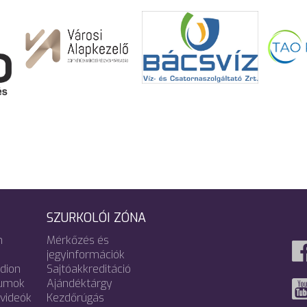
SZURKOLÓI ZÓNA
m
Mérkőzés és
jegyinformációk
adion
Sajtóakkreditáció
umok
Ajándéktárgy
videók
Kezdőrúgás