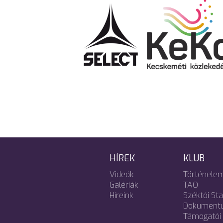
HÍREK
KLUB
Videók
Történele
Galériák
TAO
Híreink
Széktói St
Dokument
Támogatói 