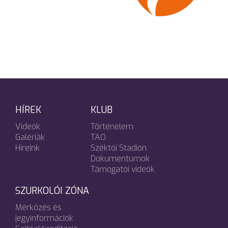
HÍREK
KLUB
Videók
Történelem
Galériák
TAO
Híreink
Széktói Stadion
Dokumentumok
Támogatói videók
SZURKOLÓI ZÓNA
Mérkőzés és
jegyinformációk