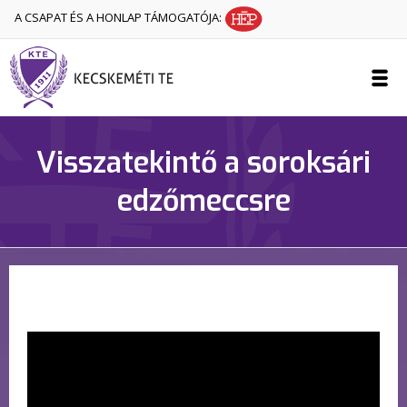
A CSAPAT ÉS A HONLAP TÁMOGATÓJA:
Visszatekintő a soroksári
edzőmeccsre