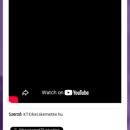
Szerző:
KTE/kecskemetite.hu