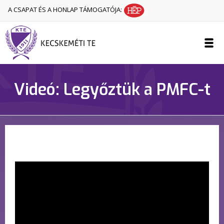
A CSAPAT ÉS A HONLAP TÁMOGATÓJA:
Videó: Legyőztük a PMFC-t