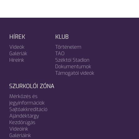
HÍREK
KLUB
Videók
Történelem
Galériák
TAO
Híreink
Széktói Stadion
Dokumentumok
Támogatói videók
SZURKOLÓI ZÓNA
Mérkőzés és
jegyinformációk
Sajtóakkreditáció
Ajándéktárgy
Kezdőrúgás
Videóink
Galériáink