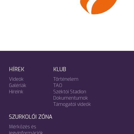
HÍREK
KLUB
Videók
Történelem
Galériák
TAO
Híreink
Széktói Stadion
Dokumentumok
Támogatói videók
SZURKOLÓI ZÓNA
Mérkőzés és
jegyinformációk