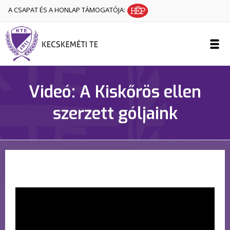
A CSAPAT ÉS A HONLAP TÁMOGATÓJA:
Videó: A Kiskőrös ellen
szerzett góljaink