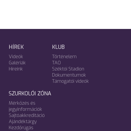
HÍREK
KLUB
Videók
Történelem
Galériák
TAO
Híreink
Széktói Stadion
Dokumentumok
Támogatói videók
SZURKOLÓI ZÓNA
Mérkőzés és
jegyinformációk
Sajtóakkreditáció
Ajándéktárgy
Kezdőrúgás