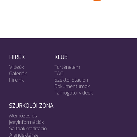
HÍREK
KLUB
Videók
Történelem
Galériák
TAO
Híreink
Széktói Stadion
Dokumentumok
Támogatói videók
SZURKOLÓI ZÓNA
Mérkőzés és
jegyinformációk
Sajtóakkreditáció
Ajándéktárgy