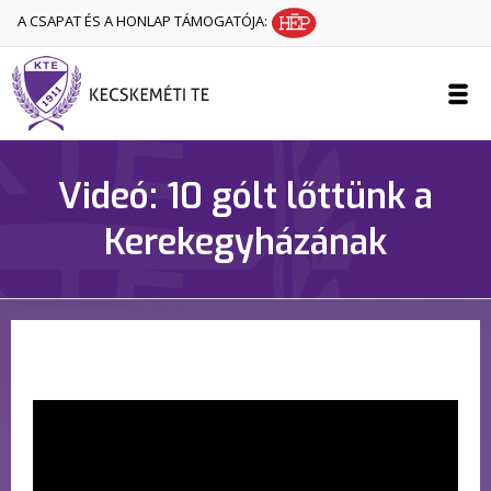
A CSAPAT ÉS A HONLAP TÁMOGATÓJA:
Videó: 10 gólt lőttünk a
Kerekegyházának