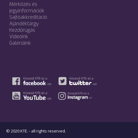
Mérkőzés és
jegyinformációk
Sajtóakkreditáció
Ajándéktárgy
Kezdőrúgás
Videóink
Galériáink
© 2020 KTE. - all rights reserved.