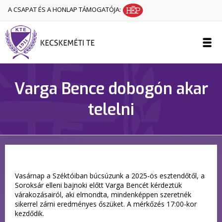
A CSAPAT ÉS A HONLAP TÁMOGATÓJA:
Varga Bence dobogón akar
telelni
Vasárnap a Széktóiban búcsúzunk a 2025-ös esztendőtől, a
Soroksár elleni bajnoki előtt Varga Bencét kérdeztük
várakozásairól, aki elmondta, mindenképpen szeretnék
sikerrel zárni eredményes őszüket. A mérkőzés 17:00-kor
kezdődik.