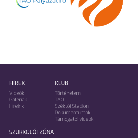
HÍREK
KLUB
Videók
Történelem
Galériák
TAO
Híreink
Széktói Stadion
Dokumentumok
Támogatói videók
SZURKOLÓI ZÓNA