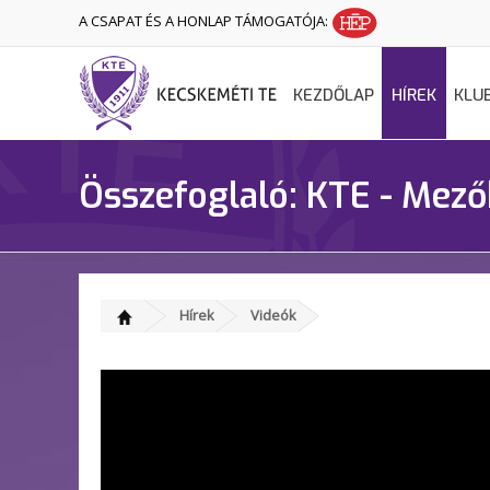
A CSAPAT ÉS A HONLAP TÁMOGATÓJA:
KEZDŐLAP
HÍREK
KLU
Összefoglaló: KTE - Mező
Hírek
Videók