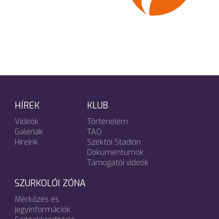
HÍREK
KLUB
Videók
Történelem
Galériák
TAO
Híreink
Széktói Stadion
Dokumentumok
Támogatói videók
SZURKOLÓI ZÓNA
Mérkőzés és
jegyinformációk