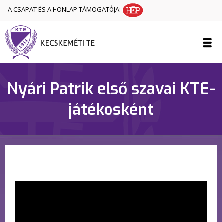
A CSAPAT ÉS A HONLAP TÁMOGATÓJA:
Nyári Patrik első szavai KTE-
játékosként