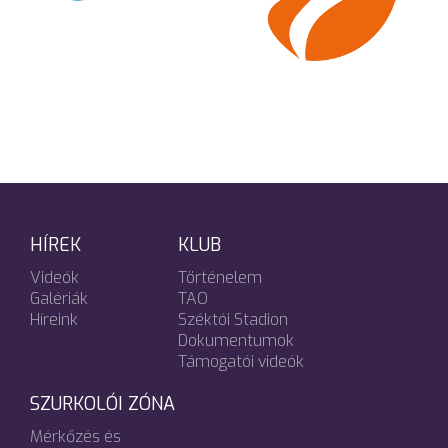
HÍREK
KLUB
Videók
Történelem
Galériák
TAO
Híreink
Széktói Stadion
Dokumentumok
Támogatói videók
SZURKOLÓI ZÓNA
Mérkőzés és