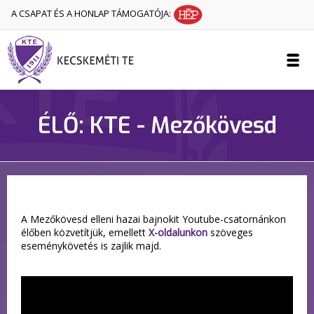
A CSAPAT ÉS A HONLAP TÁMOGATÓJA:
ÉLŐ: KTE - Mezőkövesd
A Mezőkövesd elleni hazai bajnokit Youtube-csatornánkon
élőben közvetítjük, emellett
X-oldalunkon
szöveges
eseménykövetés is zajlik majd.