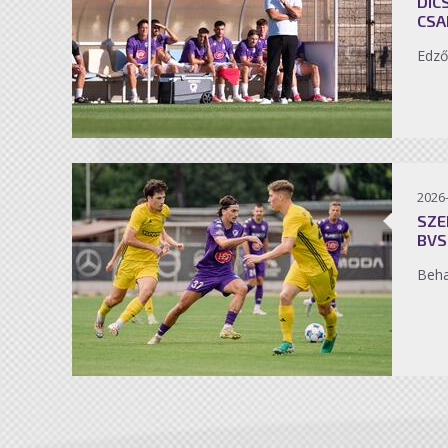
DIC
CSA
Edző
2026
SZE
BVS
Beh