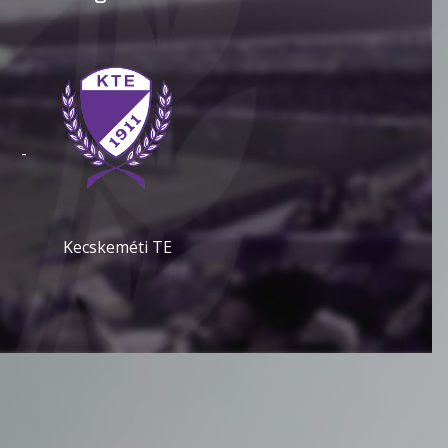
-
Kecskeméti TE