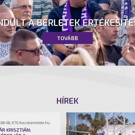
NDULT A BÉRLETEK ÉRTÉKESÍTÉ
TOVÁBB
HÍREK
-08-08, KTE/kecskemetite.hu
ÁR KRISZTIÁN: