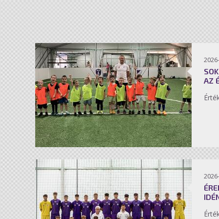
2026-
SOK
AZ 
Érté
2026-
ÉRE
IDÉ
Érté