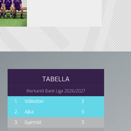
TABELLA
Merkantil Bank Liga 2026/2027
1.
Videoton
3
2.
Ajka
3
3.
Gyirmót
3