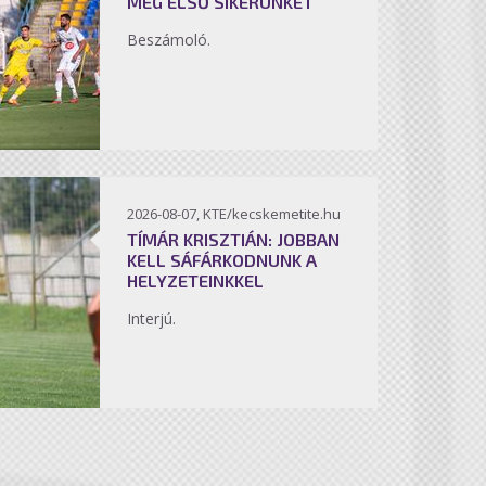
MEG ELSŐ SIKERÜNKET
Beszámoló.
2026-08-07, KTE/kecskemetite.hu
TÍMÁR KRISZTIÁN: JOBBAN
KELL SÁFÁRKODNUNK A
HELYZETEINKKEL
Interjú.