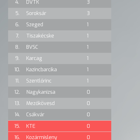
4.
DVTK
3
5.
Soroksár
3
6.
Szeged
1
7.
Tiszakécske
1
8.
BVSC
1
9.
Karcag
1
10.
Kazincbarcika
1
11.
Szentlőrinc
1
12.
Nagykanizsa
0
13.
Mezőkövesd
0
14.
Csákvár
0
15.
KTE
0
16.
Kozármisleny
0