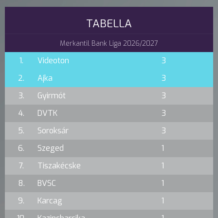
TABELLA
Merkantil Bank Liga 2026/2027
1.
Videoton
3
2.
Ajka
3
3.
Gyirmót
3
4.
DVTK
3
5.
Soroksár
3
6.
Szeged
1
7.
Tiszakécske
1
8.
BVSC
1
9.
Karcag
1