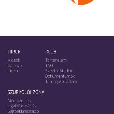
HÍREK
KLUB
Videók
Történelem
Galériák
TAO
Híreink
Széktói Stadion
Dokumentumok
Támogatói videók
SZURKOLÓI ZÓNA
Mérkőzés és
jegyinformációk
Sajtóakkreditáció