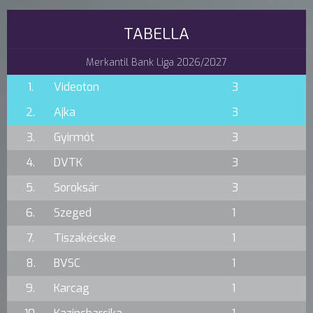
TABELLA
Merkantil Bank Liga 2026/2027
1.
Videoton
3
2.
Ajka
3
3.
Gyirmót
3
4.
DVTK
3
5.
Soroksár
3
6.
Szeged
1
7.
Tiszakécske
1
8.
BVSC
1
9.
Karcag
1