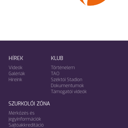
HÍREK
KLUB
Videók
Történelem
Galériák
TAO
Híreink
Széktói Stadion
Dokumentumok
Támogatói videók
SZURKOLÓI ZÓNA
Mérkőzés és
jegyinformációk
Sajtóakkreditáció