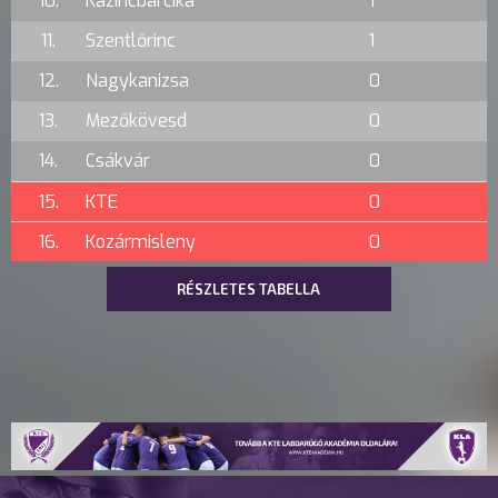
10.
Kazincbarcika
1
11.
Szentlőrinc
1
12.
Nagykanizsa
0
13.
Mezőkövesd
0
14.
Csákvár
0
15.
KTE
0
16.
Kozármisleny
0
RÉSZLETES TABELLA