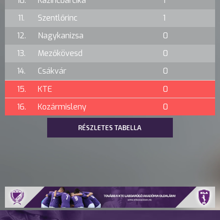
10.
Kazincbarcika
1
11.
Szentlőrinc
1
12.
Nagykanizsa
0
13.
Mezőkövesd
0
14.
Csákvár
0
15.
KTE
0
16.
Kozármisleny
0
RÉSZLETES TABELLA