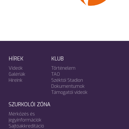
HÍREK
KLUB
Videók
Történelem
Galériák
TAO
Híreink
Széktói Stadion
Dokumentumok
Támogatói videók
SZURKOLÓI ZÓNA
Mérkőzés és
jegyinformációk
Sajtóakkreditáció