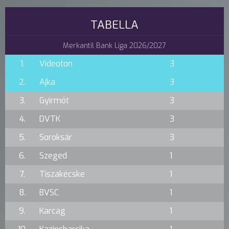
TABELLA
Merkantil Bank Liga 2026/2027
1.
Videoton
3
2.
Ajka
3
3.
Gyirmót
3
4.
DVTK
3
5.
Soroksár
3
6.
Szeged
1
7.
Tiszakécske
1
8.
BVSC
1
9.
Karcag
1