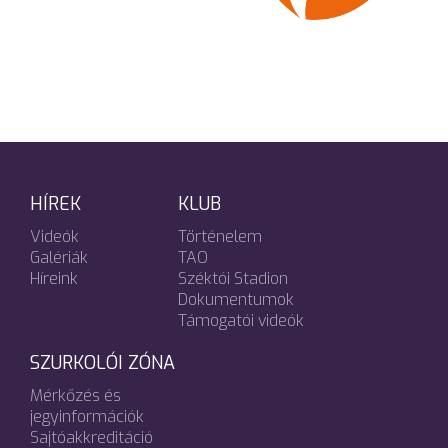
HÍREK
KLUB
Videók
Történelem
Galériák
TAO
Híreink
Széktói Stadion
Dokumentumok
Támogatói videók
SZURKOLÓI ZÓNA
Mérkőzés és
jegyinformációk
Sajtóakkreditáció