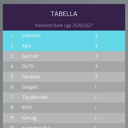
TABELLA
Merkantil Bank Liga 2026/2027
1.
Videoton
3
2.
Ajka
3
3.
Gyirmót
3
4.
DVTK
3
5.
Soroksár
3
6.
Szeged
1
7.
Tiszakécske
1
8.
BVSC
1
9.
Karcag
1