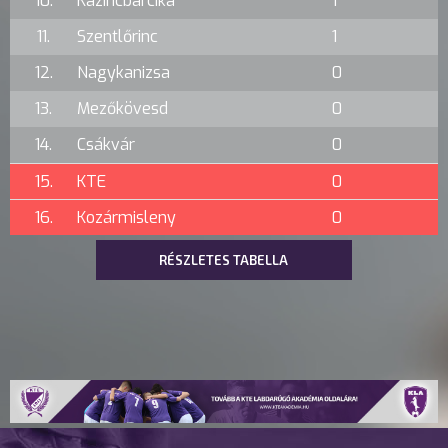
10.
Kazincbarcika
1
11.
Szentlőrinc
1
12.
Nagykanizsa
0
13.
Mezőkövesd
0
14.
Csákvár
0
15.
KTE
0
16.
Kozármisleny
0
RÉSZLETES TABELLA