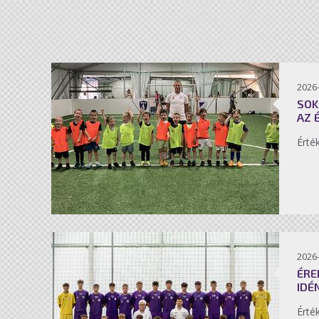
2026-
SOK
AZ 
Érté
2026-
ÉRE
IDÉ
Érté