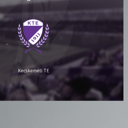
-
Kecskeméti TE