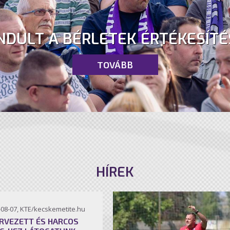
NDULT A BÉRLETEK ÉRTÉKESÍTÉ
TOVÁBB
HÍREK
-08-07, KTE/kecskemetite.hu
RVEZETT ÉS HARCOS