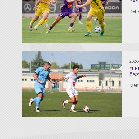
BVS
Beh
2026
ELK
ŐSZ
Men