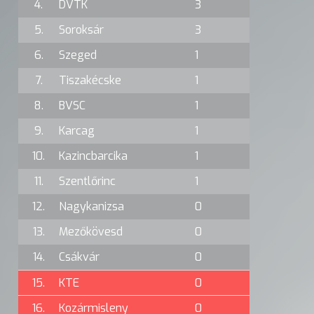
4.
DVTK
3
5.
Soroksár
3
6.
Szeged
1
7.
Tiszakécske
1
8.
BVSC
1
9.
Karcag
1
10.
Kazincbarcika
1
11.
Szentlőrinc
1
12.
Nagykanizsa
0
13.
Mezőkövesd
0
14.
Csákvár
0
15.
KTE
0
16.
Kozármisleny
0