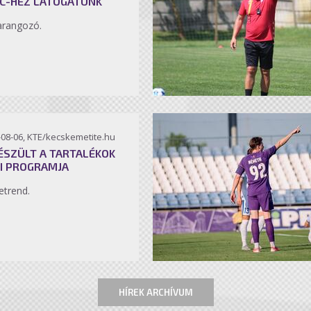
C-HEZ LÁTOGATUNK
arangozó.
-08-06, KTE/kecskemetite.hu
ÉSZÜLT A TARTALÉKOK
I PROGRAMJA
etrend.
HÍREK ARCHÍVUM