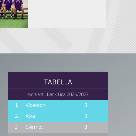
TABELLA
Merkantil Bank Liga 2026/2027
1.
Videoton
3
2.
Ajka
3
3.
Gyirmót
3