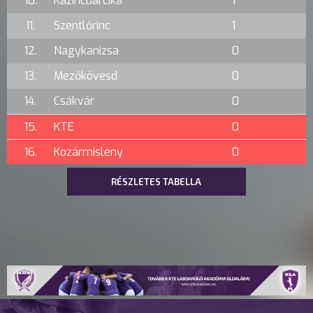
10.
Kazincbarcika
1
11.
Szentlőrinc
1
12.
Nagykanizsa
0
13.
Mezőkövesd
0
14.
Csákvár
0
15.
KTE
0
16.
Kozármisleny
0
RÉSZLETES TABELLA