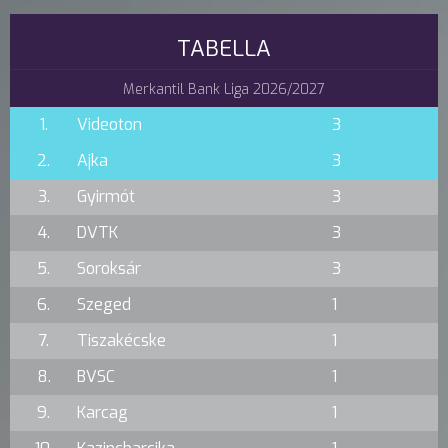
TABELLA
Merkantil Bank Liga 2026/2027
1.
Videoton
3
2.
Ajka
3
3.
Gyirmót
3
4.
DVTK
3
5.
Soroksár
3
6.
Szeged
1
7.
Tiszakécske
1
8.
BVSC
1
9.
Karcag
1