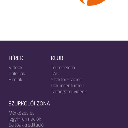
HÍREK
KLUB
Videók
Történelem
Galériák
TAO
Híreink
Széktói Stadion
Dokumentumok
Támogatói videók
SZURKOLÓI ZÓNA
Mérkőzés és
jegyinformációk
Sajtóakkreditáció