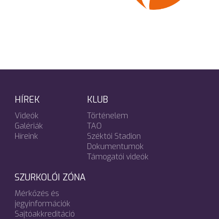
HÍREK
KLUB
Videók
Történelem
Galériák
TAO
Híreink
Széktói Stadion
Dokumentumok
Támogatói videók
SZURKOLÓI ZÓNA
Mérkőzés és
jegyinformációk
Sajtóakkreditáció