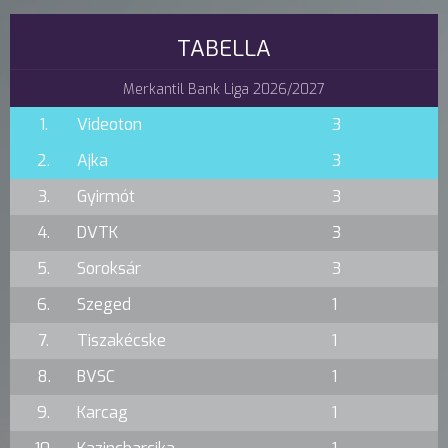
TABELLA
Merkantil Bank Liga 2026/2027
1.
Videoton
3
2.
Ajka
3
3.
Gyirmót
3
4.
DVTK
3
5.
Soroksár
3
6.
Szeged
1
7.
Tiszakécske
1
8.
BVSC
1
9.
Karcag
1