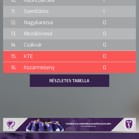
10.
Kazincbarcika
1
11.
Szentlőrinc
1
12.
Nagykanizsa
0
13.
Mezőkövesd
0
14.
Csákvár
0
15.
KTE
0
16.
Kozármisleny
0
RÉSZLETES TABELLA