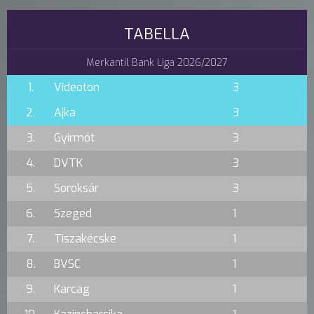
TABELLA
Merkantil Bank Liga 2026/2027
1.
Videoton
3
2.
Ajka
3
3.
Gyirmót
3
4.
DVTK
3
5.
Soroksár
3
6.
Szeged
1
7.
Tiszakécske
1
8.
BVSC
1
9.
Karcag
1