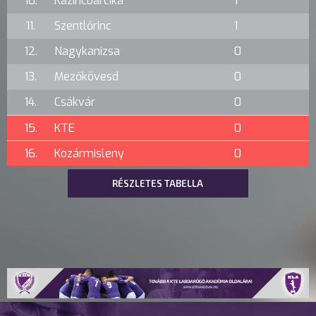
10.
Kazincbarcika
1
11.
Szentlőrinc
1
12.
Nagykanizsa
0
13.
Mezőkövesd
0
14.
Csákvár
0
15.
KTE
0
16.
Kozármisleny
0
RÉSZLETES TABELLA