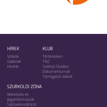
HÍREK
KLUB
Videók
Történelem
Galériák
TAO
Híreink
Széktói Stadion
Dokumentumok
Támogatói videók
SZURKOLÓI ZÓNA
Mérkőzés és
jegyinformációk
Sajtóakkreditáció