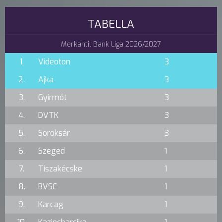
TABELLA
Merkantil Bank Liga 2026/2027
1.
Videoton
3
2.
Ajka
3
3.
Gyirmót
3
4.
DVTK
3
5.
Soroksár
3
6.
Szeged
1
7.
Tiszakécske
1
8.
BVSC
1
9.
Karcag
1