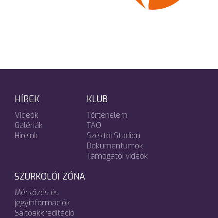
HÍREK
KLUB
Videók
Történelem
Galériák
TAO
Híreink
Széktói Stadion
Dokumentumok
Támogatói videók
SZURKOLÓI ZÓNA
Mérkőzés és
jegyinformációk
Sajtóakkreditáció