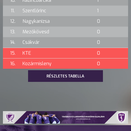
10.
Kazincbarcika
1
11.
Szentlőrinc
1
12.
Nagykanizsa
0
13.
Mezőkövesd
0
14.
Csákvár
0
15.
KTE
0
16.
Kozármisleny
0
RÉSZLETES TABELLA