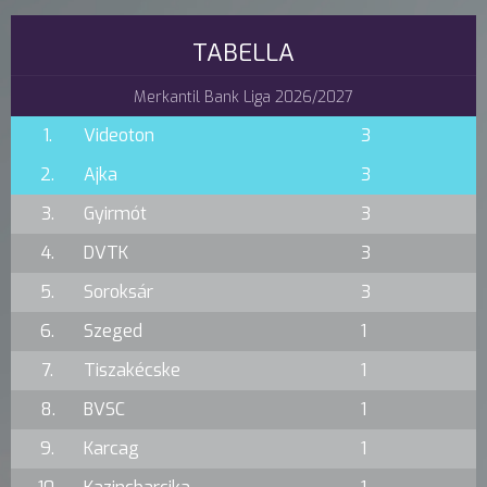
TABELLA
Merkantil Bank Liga 2026/2027
1.
Videoton
3
2.
Ajka
3
3.
Gyirmót
3
4.
DVTK
3
5.
Soroksár
3
6.
Szeged
1
7.
Tiszakécske
1
8.
BVSC
1
9.
Karcag
1