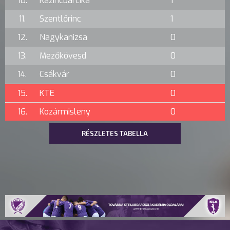
10.
Kazincbarcika
1
11.
Szentlőrinc
1
12.
Nagykanizsa
0
13.
Mezőkövesd
0
14.
Csákvár
0
15.
KTE
0
16.
Kozármisleny
0
RÉSZLETES TABELLA