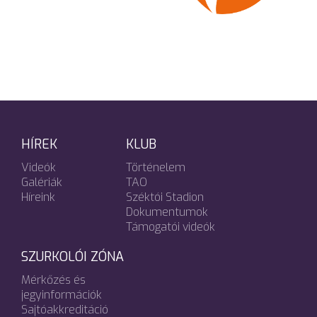
HÍREK
KLUB
Videók
Történelem
Galériák
TAO
Híreink
Széktói Stadion
Dokumentumok
Támogatói videók
SZURKOLÓI ZÓNA
Mérkőzés és
jegyinformációk
Sajtóakkreditáció