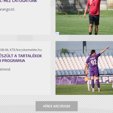
C-HEZ LÁTOGATUNK
arangozó.
-08-06, KTE/kecskemetite.hu
ÉSZÜLT A TARTALÉKOK
I PROGRAMJA
etrend.
HÍREK ARCHÍVUM