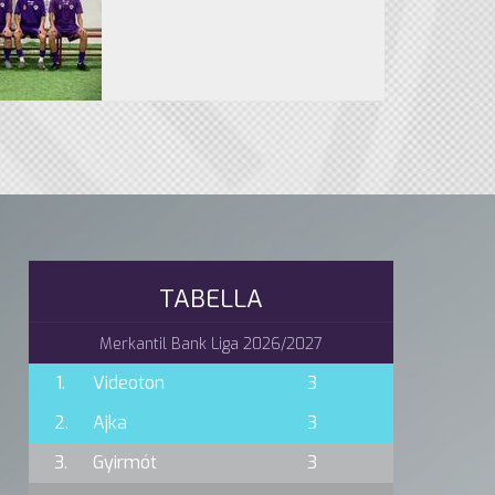
TABELLA
Merkantil Bank Liga 2026/2027
1.
Videoton
3
2.
Ajka
3
3.
Gyirmót
3