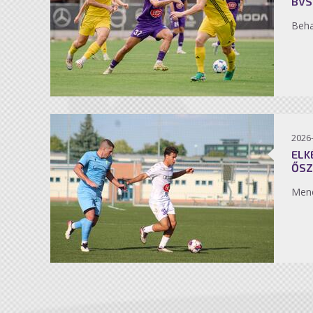
BVS
Beh
2026
ELK
ŐSZ
Men