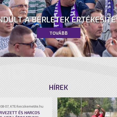
NDULT A BÉRLETEK ÉRTÉKESÍTÉ
TOVÁBB
HÍREK
-08-07, KTE/kecskemetite.hu
RVEZETT ÉS HARCOS