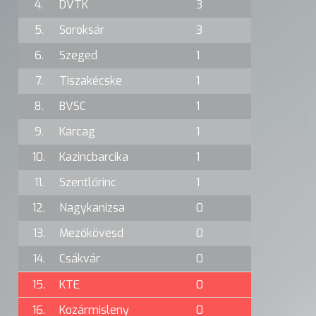
4.
DVTK
3
5.
Soroksár
3
6.
Szeged
1
7.
Tiszakécske
1
8.
BVSC
1
9.
Karcag
1
10.
Kazincbarcika
1
11.
Szentlőrinc
1
12.
Nagykanizsa
0
13.
Mezőkövesd
0
14.
Csákvár
0
15.
KTE
0
16.
Kozármisleny
0