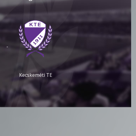
-
Kecskeméti TE