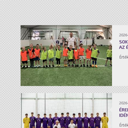
2026-
SOK
AZ 
Érté
2026-
ÉRE
IDÉ
Érté