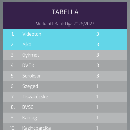
TABELLA
Merkantil Bank Liga 2026/2027
1.
Videoton
3
2.
Ajka
3
3.
Gyirmót
3
4.
DVTK
3
5.
Soroksár
3
6.
Szeged
1
7.
Tiszakécske
1
8.
BVSC
1
9.
Karcag
1
10.
Kazincbarcika
1