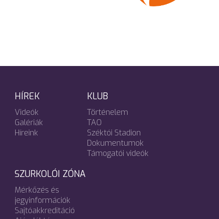
HÍREK
KLUB
Videók
Történelem
Galériák
TAO
Híreink
Széktói Stadion
Dokumentumok
Támogatói videók
SZURKOLÓI ZÓNA
Mérkőzés és
jegyinformációk
Sajtóakkreditáció