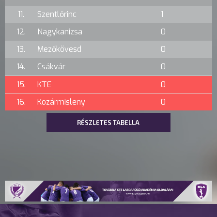
11.
Szentlőrinc
1
12.
Nagykanizsa
0
13.
Mezőkövesd
0
14.
Csákvár
0
15.
KTE
0
16.
Kozármisleny
0
RÉSZLETES TABELLA