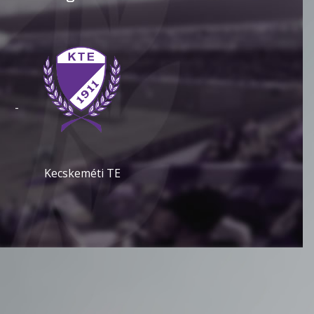
-
Kecskeméti TE