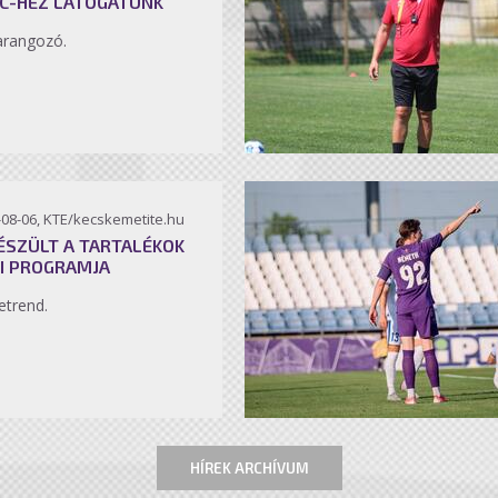
C-HEZ LÁTOGATUNK
arangozó.
-08-06, KTE/kecskemetite.hu
ÉSZÜLT A TARTALÉKOK
I PROGRAMJA
etrend.
HÍREK ARCHÍVUM