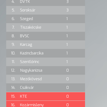
4.
DVTK
3
5.
Soroksár
3
6.
Szeged
1
7.
Tiszakécske
1
8.
BVSC
1
9.
Karcag
1
10.
Kazincbarcika
1
11.
Szentlőrinc
1
12.
Nagykanizsa
0
13.
Mezőkövesd
0
14.
Csákvár
0
15.
KTE
0
16.
Kozármisleny
0