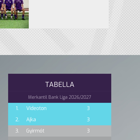
TABELLA
Merkantil Bank Liga 2026/2027
1.
Videoton
3
2.
Ajka
3
3.
Gyirmót
3