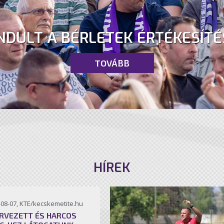
NDULT A BÉRLETEK ÉRTÉKESÍTÉ
TOVÁBB
HÍREK
-08-07, KTE/kecskemetite.hu
RVEZETT ÉS HARCOS