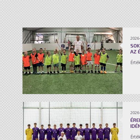
2026-
SOK
AZ 
Érté
2026-
ÉRE
IDÉ
Érté