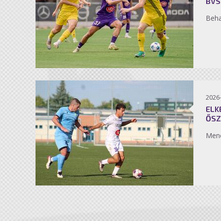
BVS
Beh
2026
ELK
ŐSZ
Men