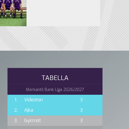
TABELLA
Merkantil Bank Liga 2026/2027
1.
Videoton
3
2.
Ajka
3
3.
Gyirmót
3