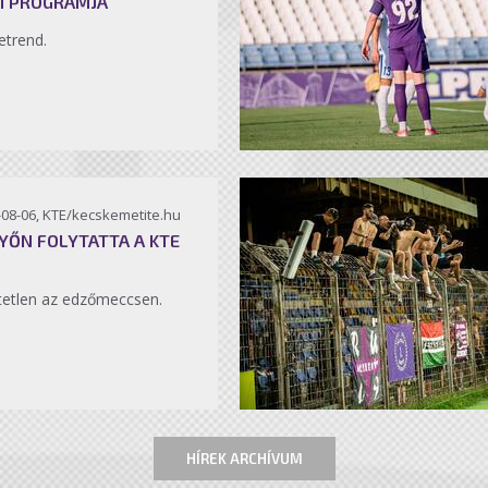
I PROGRAMJA
etrend.
-08-06, KTE/kecskemetite.hu
YŐN FOLYTATTA A KTE
etlen az edzőmeccsen.
HÍREK ARCHÍVUM