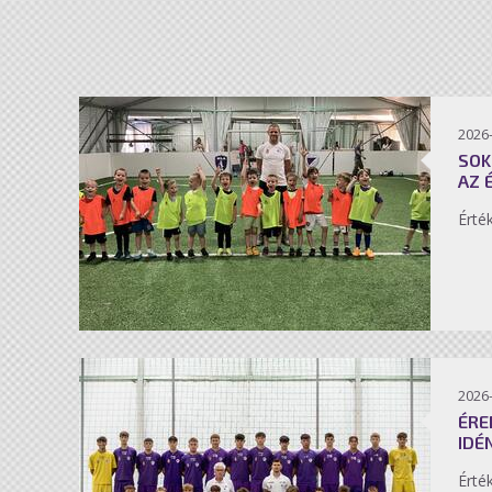
2026-
SOK
AZ 
Érté
2026-
ÉRE
IDÉ
Érté