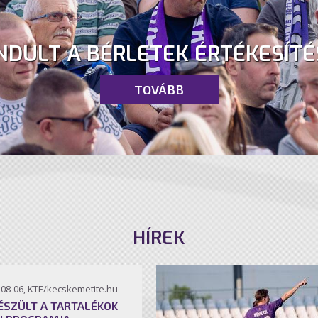
NDULT A BÉRLETEK ÉRTÉKESÍTÉ
TOVÁBB
HÍREK
-08-06, KTE/kecskemetite.hu
ÉSZÜLT A TARTALÉKOK