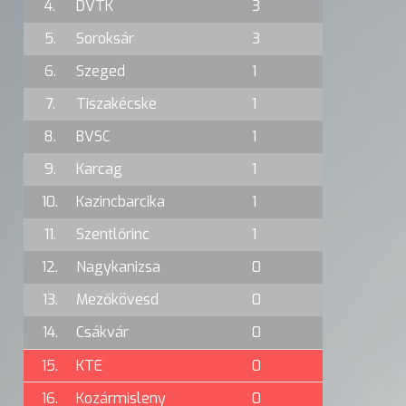
4.
DVTK
3
5.
Soroksár
3
6.
Szeged
1
7.
Tiszakécske
1
8.
BVSC
1
9.
Karcag
1
10.
Kazincbarcika
1
11.
Szentlőrinc
1
12.
Nagykanizsa
0
13.
Mezőkövesd
0
14.
Csákvár
0
15.
KTE
0
16.
Kozármisleny
0