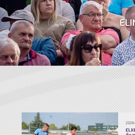
ELI
2026
ELK