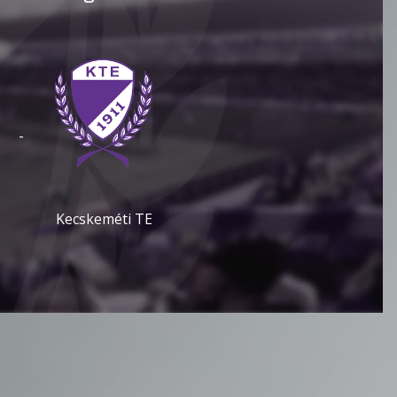
-
Kecskeméti TE