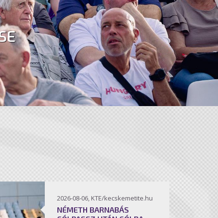
SE
2026-08-06, KTE/kecskemetite.hu
NÉMETH BARNABÁS