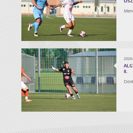
ŐSZ
Men
2026
ALG
II.
Dönt