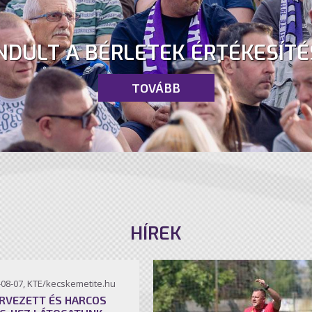
NDULT A BÉRLETEK ÉRTÉKESÍTÉ
TOVÁBB
HÍREK
-08-07, KTE/kecskemetite.hu
RVEZETT ÉS HARCOS