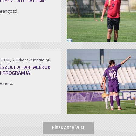
C-HEZ LÁTOGATUNK
arangozó.
-08-06, KTE/kecskemetite.hu
ÉSZÜLT A TARTALÉKOK
I PROGRAMJA
etrend.
HÍREK ARCHÍVUM