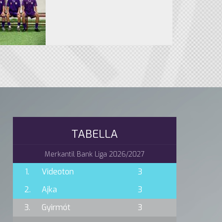
TABELLA
Merkantil Bank Liga 2026/2027
1.
Videoton
3
2.
Ajka
3
3.
Gyirmót
3