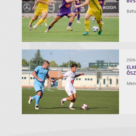
BVS
Beh
2026
ELK
ŐSZ
Men