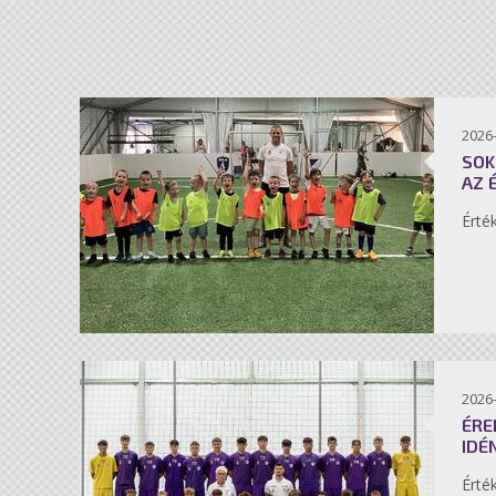
2026-
SOK
AZ 
Érté
2026-
ÉRE
IDÉ
Érté