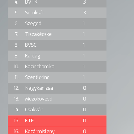
4.
DVTK
3
5.
Soroksár
3
6.
Szeged
1
7.
Tiszakécske
1
8.
BVSC
1
9.
Karcag
1
10.
Kazincbarcika
1
11.
Szentlőrinc
1
12.
Nagykanizsa
0
13.
Mezőkövesd
0
14.
Csákvár
0
15.
KTE
0
16.
Kozármisleny
0