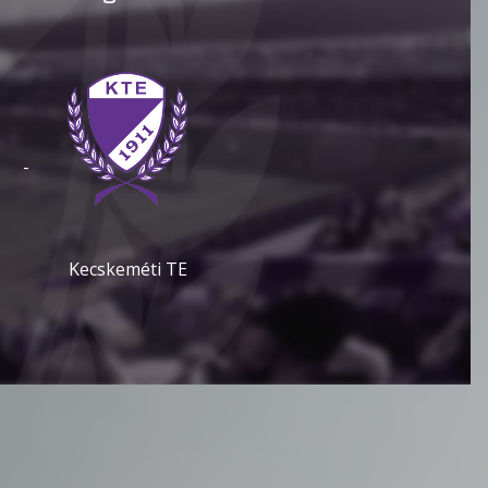
-
Kecskeméti TE