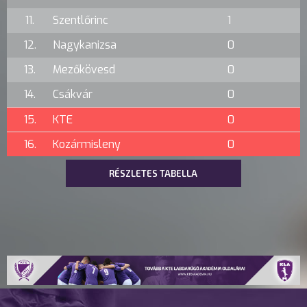
11.
Szentlőrinc
1
12.
Nagykanizsa
0
13.
Mezőkövesd
0
14.
Csákvár
0
15.
KTE
0
16.
Kozármisleny
0
RÉSZLETES TABELLA