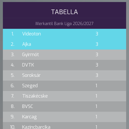
TABELLA
Merkantil Bank Liga 2026/2027
1.
Videoton
3
2.
Ajka
3
3.
Gyirmót
3
4.
DVTK
3
5.
Soroksár
3
6.
Szeged
1
7.
Tiszakécske
1
8.
BVSC
1
9.
Karcag
1
10.
Kazincbarcika
1