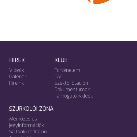
HÍREK
KLUB
Videók
Történelem
Galériák
TAO
Híreink
Széktói Stadion
Dokumentumok
Támogatói videók
SZURKOLÓI ZÓNA
Mérkőzés és
jegyinformációk
Sajtóakkreditáció