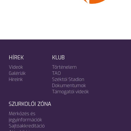
HÍREK
KLUB
Videók
Történelem
Galériák
TAO
Híreink
Széktói Stadion
Dokumentumok
Támogatói videók
SZURKOLÓI ZÓNA
Mérkőzés és
jegyinformációk
Sajtóakkreditáció