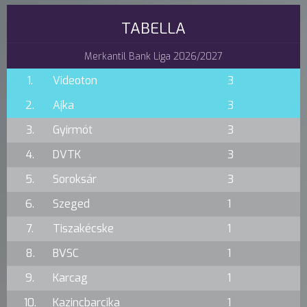
TABELLA
Merkantil Bank Liga 2026/2027
1.
Videoton
3
2.
Ajka
3
3.
Gyirmót
3
4.
DVTK
3
5.
Soroksár
3
6.
Szeged
1
7.
Tiszakécske
1
8.
BVSC
1
9.
Karcag
1
10.
Kazincbarcika
1