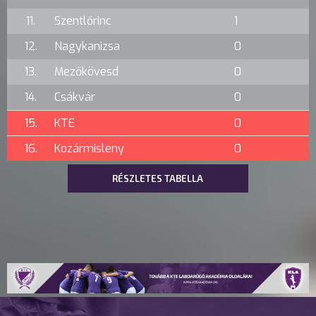
11.
Szentlőrinc
1
12.
Nagykanizsa
0
13.
Mezőkövesd
0
14.
Csákvár
0
15.
KTE
0
16.
Kozármisleny
0
RÉSZLETES TABELLA