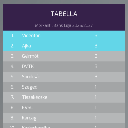
TABELLA
Merkantil Bank Liga 2026/2027
1.
Videoton
3
2.
Ajka
3
3.
Gyirmót
3
4.
DVTK
3
5.
Soroksár
3
6.
Szeged
1
7.
Tiszakécske
1
8.
BVSC
1
9.
Karcag
1