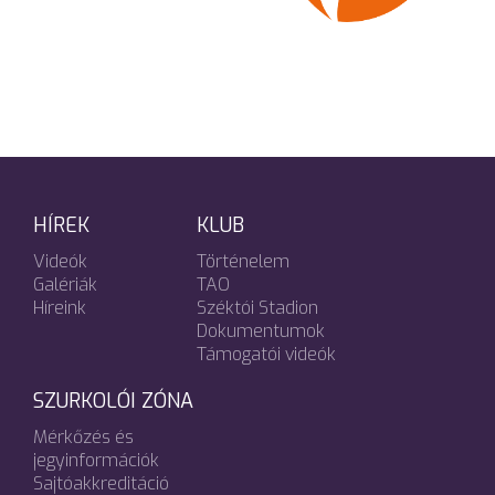
HÍREK
KLUB
Videók
Történelem
Galériák
TAO
Híreink
Széktói Stadion
Dokumentumok
Támogatói videók
SZURKOLÓI ZÓNA
Mérkőzés és
jegyinformációk
Sajtóakkreditáció