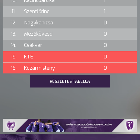
10.
Kazincbarcika
1
11.
Szentlőrinc
1
12.
Nagykanizsa
0
13.
Mezőkövesd
0
14.
Csákvár
0
15.
KTE
0
16.
Kozármisleny
0
RÉSZLETES TABELLA