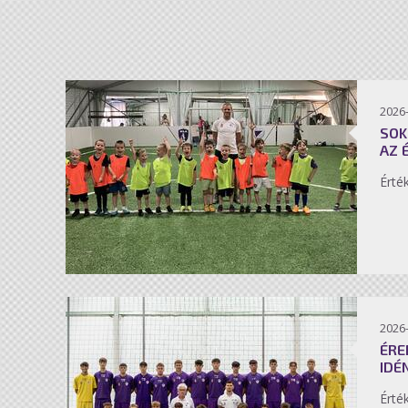
2026-
SOK
AZ 
Érté
2026-
ÉRE
IDÉ
Érté