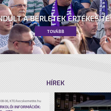
NDULT A BÉRLETEK ÉRTÉKESÍTÉ
TOVÁBB
HÍREK
-08-06, KTE/kecskemetite.hu
RKOLÓI INFORMÁCIÓK: