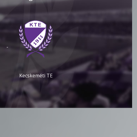
-
Kecskeméti TE