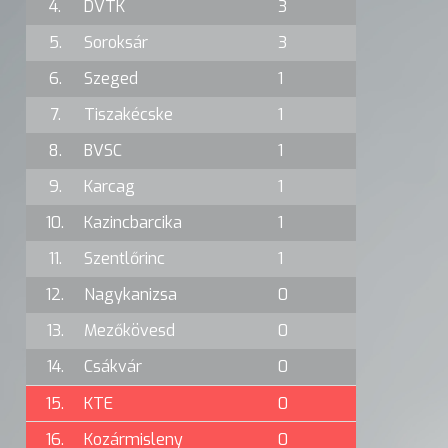
4.
DVTK
3
5.
Soroksár
3
6.
Szeged
1
7.
Tiszakécske
1
8.
BVSC
1
9.
Karcag
1
10.
Kazincbarcika
1
11.
Szentlőrinc
1
12.
Nagykanizsa
0
13.
Mezőkövesd
0
14.
Csákvár
0
15.
KTE
0
16.
Kozármisleny
0