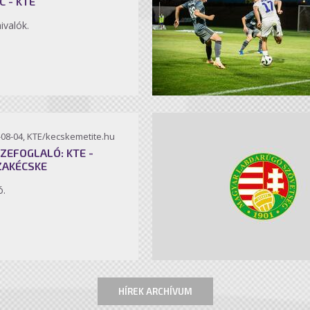
C - KTE
ivalók.
-08-04, KTE/kecskemetite.hu
ZEFOGLALÓ: KTE -
ZAKÉCSKE
ó.
HÍREK ARCHÍVUM