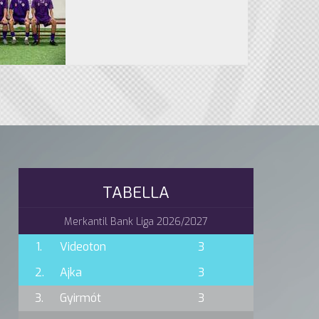
TABELLA
Merkantil Bank Liga 2026/2027
1.
Videoton
3
2.
Ajka
3
3.
Gyirmót
3