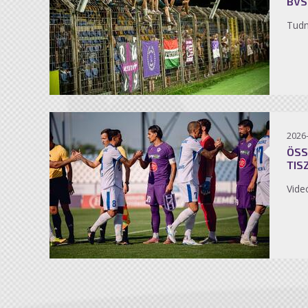
BVS
Tudn
2026
ÖSS
TIS
Vide