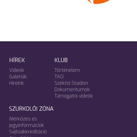
HÍREK
KLUB
Videók
Történelem
Galériák
TAO
Híreink
Széktói Stadion
Dokumentumok
Támogatói videók
SZURKOLÓI ZÓNA
Mérkőzés és
jegyinformációk
Sajtóakkreditáció