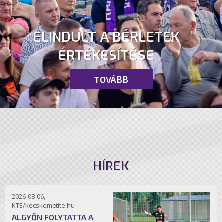
ELINDULT A BÉRLETEK
ÉRTÉKESÍTÉSE
TOVÁBB
HÍREK
2026-08-06,
KTE/kecskemetite.hu
ALGYŐN FOLYTATTA A