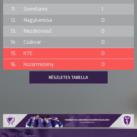
11.
Szentlőrinc
1
12.
Nagykanizsa
0
13.
Mezőkövesd
0
14.
Csákvár
0
15.
KTE
0
16.
Kozármisleny
0
RÉSZLETES TABELLA