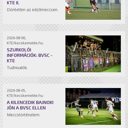
KTE II.
Döntetlen az edzőmeccsen.
2026-08-06,
KTE/kecskemetite.hu
SZURKOLÓI
INFORMÁCIÓK: BVSC -
KTE
Tudnivalók.
2026-08-05,
KTE/kecskemetite.hu
A KILENCEDIK BAJNOKI
JÖN A BVSC ELLEN
Meccstörténelem.