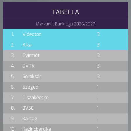
TABELLA
Merkantil Bank Liga 2026/2027
1.
Videoton
3
2.
Ajka
3
3.
Gyirmót
3
4.
DVTK
3
5.
Soroksár
3
6.
Szeged
1
7.
Tiszakécske
1
8.
BVSC
1
9.
Karcag
1
10.
Kazincbarcika
1