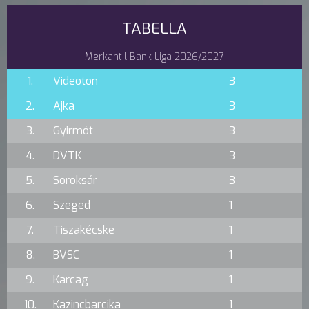
TABELLA
Merkantil Bank Liga 2026/2027
1.
Videoton
3
2.
Ajka
3
3.
Gyirmót
3
4.
DVTK
3
5.
Soroksár
3
6.
Szeged
1
7.
Tiszakécske
1
8.
BVSC
1
9.
Karcag
1
10.
Kazincbarcika
1