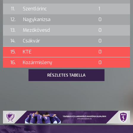
11.
Szentlőrinc
1
12.
Nagykanizsa
0
13.
Mezőkövesd
0
14.
Csákvár
0
15.
KTE
0
16.
Kozármisleny
0
RÉSZLETES TABELLA