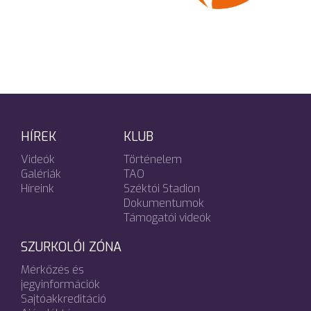
HÍREK
KLUB
Videók
Történelem
Galériák
TAO
Híreink
Széktói Stadion
Dokumentumok
Támogatói videók
SZURKOLÓI ZÓNA
Mérkőzés és
jegyinformációk
Sajtóakkreditáció